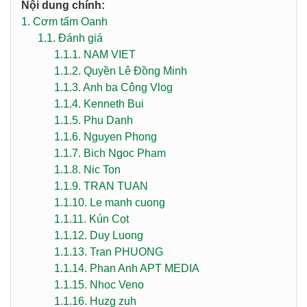
Nội dung chính:
1.
Cơm tấm Oanh
1.1.
Đánh giá
1.1.1.
NAM VIET
1.1.2.
Quyền Lê Đồng Minh
1.1.3.
Anh ba Công Vlog
1.1.4.
Kenneth Bui
1.1.5.
Phu Danh
1.1.6.
Nguyen Phong
1.1.7.
Bich Ngoc Pham
1.1.8.
Nic Ton
1.1.9.
TRAN TUAN
1.1.10.
Le manh cuong
1.1.11.
Kún Cọt
1.1.12.
Duy Luong
1.1.13.
Tran PHUONG
1.1.14.
Phan Anh APT MEDIA
1.1.15.
Nhoc Veno
1.1.16.
Huzg zuh