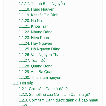
1.1.17.
Thanh Bình Nguyễn
1.1.18.
Hung Nguyen
1.1.19.
Két sắt Gia Định
1.1.20.
Na Na
1.1.21.
Khoa Trần
1.1.22.
Nhung Đặng
1.1.23.
Hieu Phan
1.1.24.
Huy Nguyen
1.1.25.
Hồ Nguyên Đăng
1.1.26.
Van Nguyen Thanh
1.1.27.
Tuấn Đỗ
1.1.28.
Quang Dong
1.1.29.
Anh Ba Quạu
1.1.30.
Thien lam nguyen
1.2.
Hỏi đáp
1.2.1.
Cơm tấm Oanh ở đâu?
1.2.2.
Số hotline của Cơm tấm Oanh là gì?
1.2.3.
Cơm tấm Oanh được đánh giá bao nhiêu
sao?