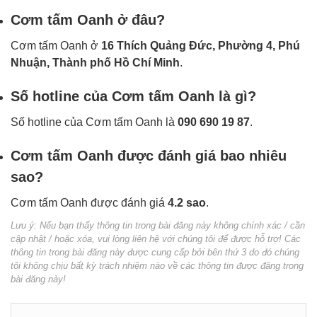
Cơm tấm Oanh ở đâu?
Cơm tấm Oanh ở
16 Thích Quảng Đức, Phường 4, Phú
Nhuận, Thành phố Hồ Chí Minh
.
Số hotline của Cơm tấm Oanh là gì?
Số hotline của Cơm tấm Oanh là
090 690 19 87
.
Cơm tấm Oanh được đánh giá bao nhiêu
sao?
Cơm tấm Oanh được đánh giá
4.2 sao
.
Lưu ý: Nếu bạn thấy thông tin trong bài đăng này không chính xác / cần
cập nhật / hoặc xóa, vui lòng liên hệ với chúng tôi để được hỗ trợ! Các
thông tin trong bài đăng này được cung cấp bởi bên thứ 3 do đó chúng
tôi không chịu bất kỳ trách nhiệm nào về các thông tin được đăng trong
bài đăng này!