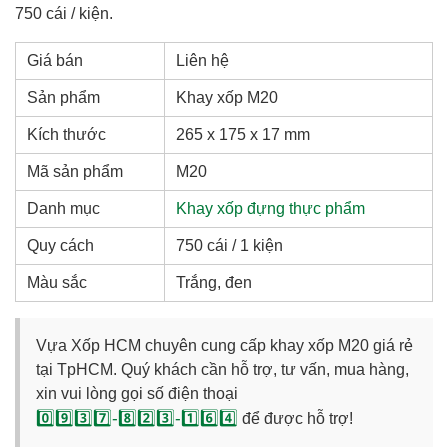
750 cái / kiện.
Giá bán
Liên hệ
Sản phẩm
Khay xốp M20
Kích thước
265 x 175 x 17 mm
Mã sản phẩm
M20
Danh mục
Khay xốp đựng thực phẩm
Quy cách
750 cái / 1 kiện
Màu sắc
Trắng, đen
Vựa Xốp HCM chuyên cung cấp khay xốp M20 giá rẻ
tại TpHCM. Quý khách cần hỗ trợ, tư vấn, mua hàng,
xin vui lòng gọi số điện thoại
0️⃣9️⃣3️⃣7️⃣-8️⃣2️⃣3️⃣-1️⃣6️⃣4️⃣
để được hỗ trợ!