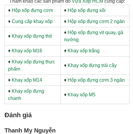
Tham khảo các sản phẩm do
Vựa Xốp HCM
cung cấp:
♦
Hộp xốp đựng cơm
♦
Hộp xốp đựng xôi
♦
Cung cấp khay xốp
♦
Hộp xốp đựng cơm 2 ngăn
♦
Hộp xốp đựng vịt quay, gà
♦
Khay xốp đựng thịt
nướng
♦
Khay xốp M16
♦
Khay xốp trắng
♦
Khay xốp đựng thực
♦
Khay xốp đựng trái cây
phẩm
♦
Khay xốp M14
♦
Hộp xốp đựng cơm 3 ngăn
♦
Khay xốp đựng
♦
Khay xốp M5
chanh
Đánh giá
Thanh My Nguyễn