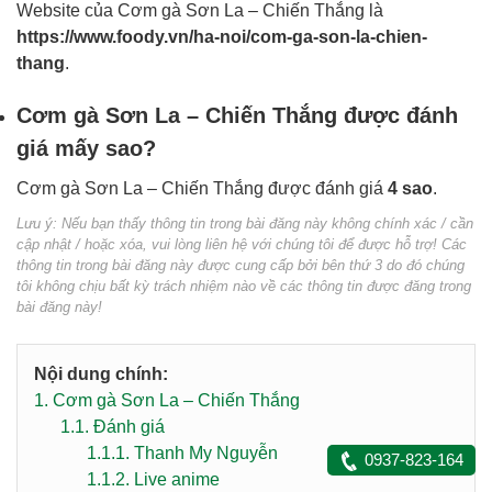
Website của Cơm gà Sơn La – Chiến Thắng là
https://www.foody.vn/ha-noi/com-ga-son-la-chien-
thang
.
Cơm gà Sơn La – Chiến Thắng được đánh
giá mấy sao?
Cơm gà Sơn La – Chiến Thắng được đánh giá
4 sao
.
Lưu ý: Nếu bạn thấy thông tin trong bài đăng này không chính xác / cần
cập nhật / hoặc xóa, vui lòng liên hệ với chúng tôi để được hỗ trợ! Các
thông tin trong bài đăng này được cung cấp bởi bên thứ 3 do đó chúng
tôi không chịu bất kỳ trách nhiệm nào về các thông tin được đăng trong
bài đăng này!
Nội dung chính:
1.
Cơm gà Sơn La – Chiến Thắng
1.1.
Đánh giá
1.1.1.
Thanh My Nguyễn
0937-823-164
1.1.2.
Live anime