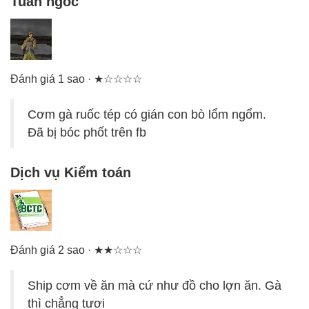
Tuan ngoc
Đánh giá 1 sao · ★☆☆☆☆
Cơm gà ruốc tép có gián con bò lổm ngổm.
Đã bị bóc phốt trên fb
Dịch vụ Kiểm toán
Đánh giá 2 sao · ★★☆☆☆
Ship cơm về ăn mà cứ như đồ cho lợn ăn. Gà
thì chẳng tươi