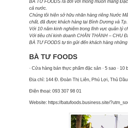
BÀ TƯ FOODS ra đời với mong muốn mang Đặc S
cả nước.
Chúng tôi hiện sở hữu nhãn hàng riêng Nước Mắ
chất, đã được khách hàng tại Bình Dương và Tp.
Với 10 năm kinh nghiệm trong lĩnh vực quản lý 
Với tiêu chí kinh doanh CHÂN THÀNH – CHU 
BÀ TƯ FOODS tự tin gửi đến khách hàng những 
BÀ TƯ FOODS
· Cửa hàng bán thực phẩm đặc sản · 5 sao · 10 
Địa chỉ: 144 Đ. Đoàn Thị Liên, Phú Lợi, Thủ Dầ
Điện thoại: 093 307 98 01
Website: https://batufoods.business.site/?utm