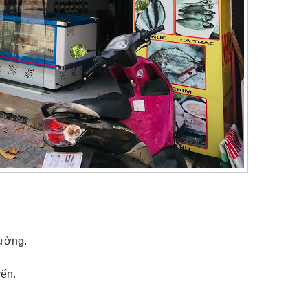
đường.
yến.