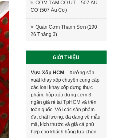
CƠM TẤM CÔ ÚT – 507 ÂU
CƠ (507 Âu Cơ)
Quán Cơm Thanh Sơn (190
26 Tháng 3)
GIỚI THIỆU
Vựa Xốp HCM
–
Xưởng sản
xuất khay xốp
chuyên cung cấp
các loại khay xốp đựng thực
phẩm, hộp xốp đựng cơm 3
ngăn giá rẻ tại TpHCM và trên
toàn quốc. Với các sản phẩm
đạt chất lượng, đa dạng về mẫu
mã, kích thước và giá cả phù
hợp cho khách hàng lựa chọn.