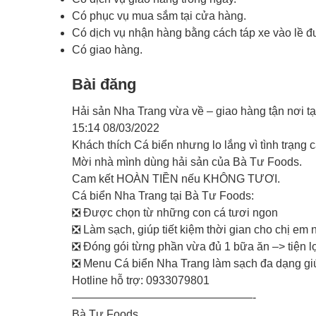
Có phục vụ mua sắm tại cửa hàng.
Có dịch vụ nhận hàng bằng cách táp xe vào lề 
Có giao hàng.
Bài đăng
Hải sản Nha Trang vừa về – giao hàng tận nơi t
15:14 08/03/2022
Khách thích Cá biển nhưng lo lắng vì tình trạng
Mời nhà mình dùng hải sản của Bà Tư Foods.
Cam kết HOÀN TIỀN nếu KHÔNG TƯƠI.
Cá biển Nha Trang tại Bà Tư Foods:
❎ Được chọn từ những con cá tươi ngon
❎ Làm sạch, giúp tiết kiệm thời gian cho chị em n
❎ Đóng gói từng phần vừa đủ 1 bữa ăn –> tiện lợi
❎ Menu Cá biển Nha Trang làm sạch đa dạng giú
Hotline hỗ trợ: 0933079801
————————————————-
Bà Tư Foods