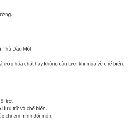
đường.
ại Thủ Dầu Một
 cá ướp hóa chất hay không còn tươi khi mua về chế biến.
ội trợ.
 lưu trữ và chế biến.
p chị em mình đổi món.