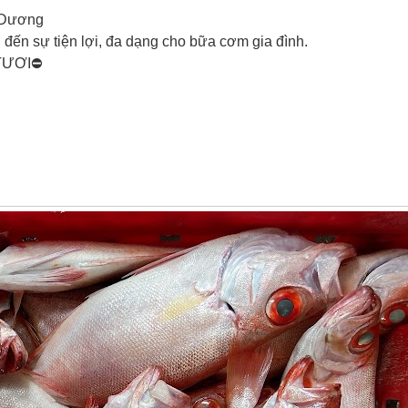
h Dương
đến sự tiện lợi, đa dạng cho bữa cơm gia đình.
 TƯƠI⛔