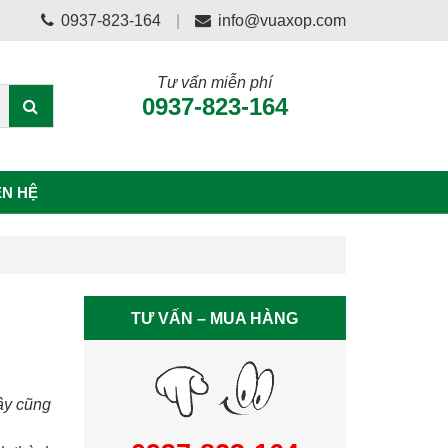
0937-823-164
info@vuaxop.com
Tư vấn miễn phí
0937-823-164
ÊN HỆ
TƯ VẤN – MUA HÀNG
ây cũng