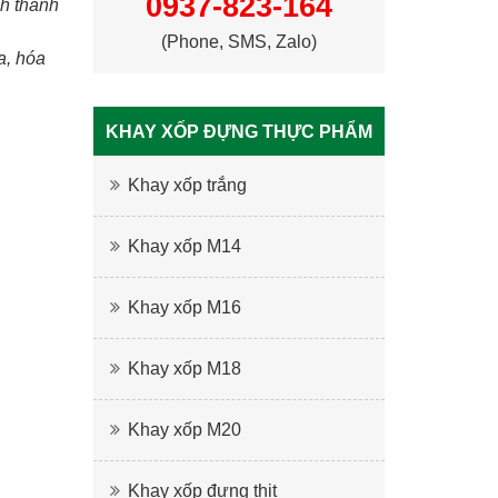
0937-823-164
h thành
(Phone, SMS, Zalo)
a, hóa
KHAY XỐP ĐỰNG THỰC PHẨM
Khay xốp trắng
Khay xốp M14
Khay xốp M16
Khay xốp M18
Khay xốp M20
Khay xốp đựng thịt