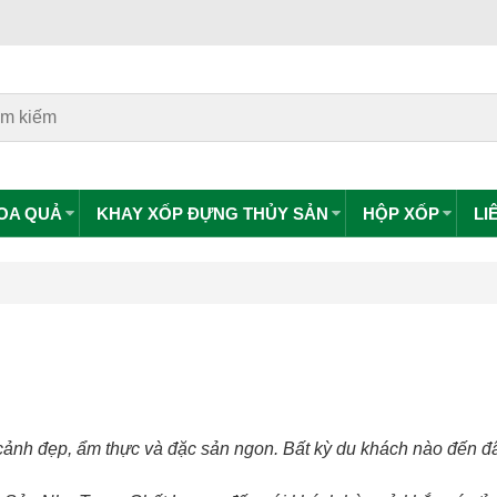
HOA QUẢ
KHAY XỐP ĐỰNG THỦY SẢN
HỘP XỐP
LI
 cảnh đẹp, ẩm thực và đặc sản ngon. Bất kỳ du khách nào đến đ