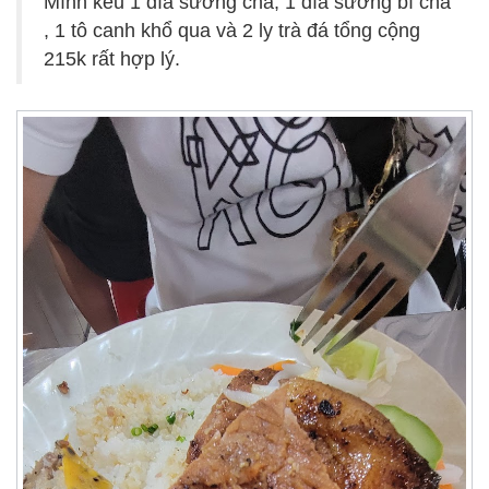
Mình kêu 1 đĩa sường chả, 1 đĩa sường bì chả
, 1 tô canh khổ qua và 2 ly trà đá tổng cộng
215k rất hợp lý.