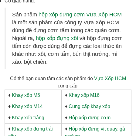
Có giao hàng.
Sản phẩm
hộp xốp đựng cơm Vựa Xốp HCM
là một sản phẩm của công ty Vựa Xốp HCM
dùng để đựng cơm tấm trong các quán cơm.
Ngoài ra,
hộp xốp đựng xôi
và hộp đựng cơm
tấm còn được dùng để đựng các loại thức ăn
khác như: xôi, cơm tấm, bún thịt nướng, mì
xào, bột chiên.
Có thể bạn quan tâm các sản phẩm do
Vựa Xốp HCM
cung cấp:
♦
Khay xốp M5
♦
Khay xốp M16
♦
Khay xốp M14
♦
Cung cấp khay xốp
♦
Khay xốp trắng
♦
Hộp xốp đựng cơm
♦
Khay xốp đựng trái
♦
Hộp xốp đựng vịt quay, gà