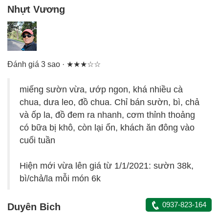
Nhựt Vương
Đánh giá 3 sao · ★★★☆☆
miếng sườn vừa, ướp ngon, khá nhiều cà
chua, dưa leo, đồ chua. Chỉ bán sườn, bì, chả
và ốp la, đồ đem ra nhanh, cơm thỉnh thoảng
có bữa bị khô, còn lại ổn, khách ăn đông vào
cuối tuần
Hiện mới vừa lên giá từ 1/1/2021: sườn 38k,
bì/chả/la mỗi món 6k
0937-823-164
Duyên Bich