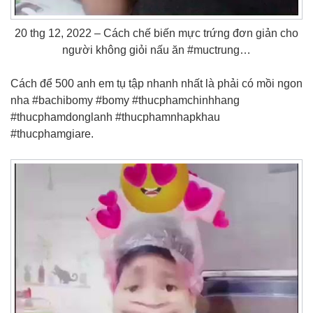
20 thg 12, 2022 – Cách chế biến mực trứng đơn giản cho
người không giỏi nấu ăn #muctrung…
Cách để 500 anh em tụ tập nhanh nhất là phải có mồi ngon
nha #bachibomy #bomy #thucphamchinhhang
#thucphamdonglanh #thucphamnhapkhau
#thucphamgiare.