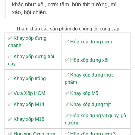
khác như: xôi, cơm tấm, bún thịt nướng, mì
xào, bột chiên.
Tham khảo các sản phẩm do chúng tôi cung cấp
✅
Khay xốp đựng
✅
Hộp xốp đựng cơm
chanh
✅
Khay xốp đựng trái
✅
Hộp xốp đựng xôi
cây
✅
Khay xốp đựng thực
✅
Khay xốp trắng
phẩm
✅
Vựa Xốp HCM
✅
Khay xốp M5
✅
Khay xốp M14
✅
Khay xốp đựng thịt
✅
Hộp xốp đựng vịt quay, gà
✅
Khay xốp M16
nướng
✅
Hộp xốp đựng cơm
✅
Hộp xốp đựng cơm 3