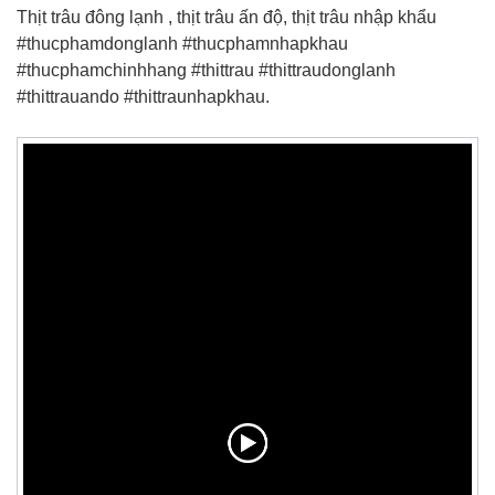
Thịt trâu đông lạnh , thịt trâu ấn độ, thịt trâu nhập khẩu
#thucphamdonglanh #thucphamnhapkhau
#thucphamchinhhang #thittrau #thittraudonglanh
#thittrauando #thittraunhapkhau.