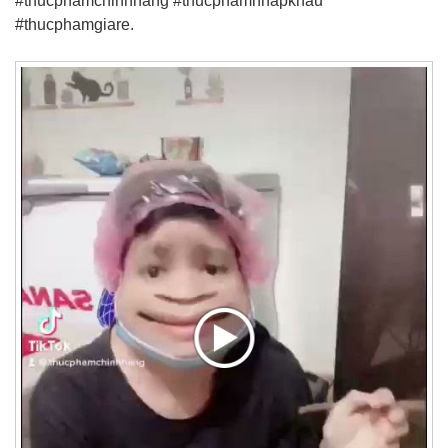
#thucphamchinhhang #thucphamnhapkhau
#thucphamgiare.