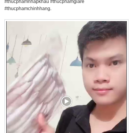
#thucphamnhapkhau #thucphamgiare
#thucphamchinhhang.