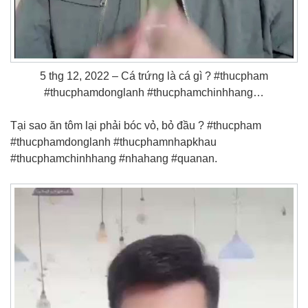
5 thg 12, 2022 – Cá trứng là cá gì ? #thucpham
#thucphamdonglanh #thucphamchinhhang…
Tại sao ăn tôm lại phải bóc vỏ, bỏ đầu ? #thucpham
#thucphamdonglanh #thucphamnhapkhau
#thucphamchinhhang #nhahang #quanan.