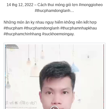
14 thg 12, 2022 – Cách thui móng giò lợn #monggioheo
#thucphamdonglanh…
Những món ăn kỵ nhau nguy hiểm không nên kết hợp
#thucpham #thucphamdonglanh #thucphamnhapkhau
#thucphamchinhhang #suckhoemoingay.