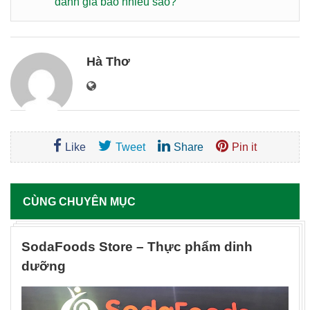
đánh giá bao nhiêu sao?
Hà Thơ
Like
Tweet
Share
Pin it
CÙNG CHUYÊN MỤC
SodaFoods Store – Thực phẩm dinh
dưỡng