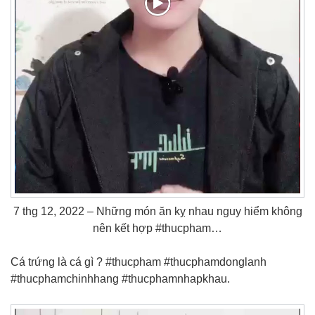
7 thg 12, 2022 – Những món ăn kỵ nhau nguy hiểm không
nên kết hợp #thucpham…
Cá trứng là cá gì ? #thucpham #thucphamdonglanh
#thucphamchinhhang #thucphamnhapkhau.