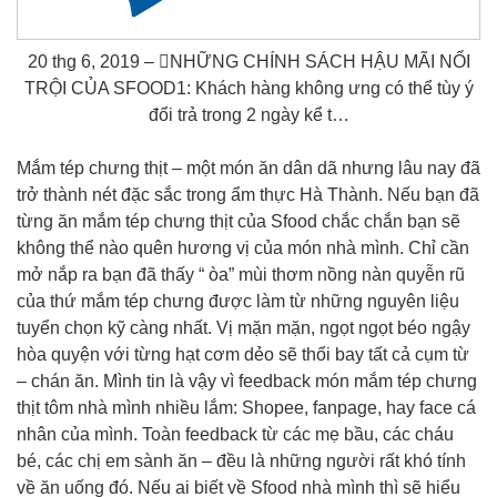
20 thg 6, 2019 – NHỮNG CHÍNH SÁCH HẬU MÃI NỔI
TRỘI CỦA SFOOD1: Khách hàng không ưng có thể tùy ý
đổi trả trong 2 ngày kể t…
Mắm tép chưng thịt – một món ăn dân dã nhưng lâu nay đã
trở thành nét đặc sắc trong ẩm thực Hà Thành. Nếu bạn đã
từng ăn mắm tép chưng thịt của Sfood chắc chắn bạn sẽ
không thể nào quên hương vị của món nhà mình. Chỉ cần
mở nắp ra bạn đã thấy “ òa” mùi thơm nồng nàn quyễn rũ
của thứ mắm tép chưng được làm từ những nguyên liệu
tuyển chọn kỹ càng nhất. Vị mặn mặn, ngọt ngọt béo ngậy
hòa quyện với từng hạt cơm dẻo sẽ thổi bay tất cả cụm từ
– chán ăn. Mình tin là vậy vì feedback món mắm tép chưng
thịt tôm nhà mình nhiều lắm: Shopee, fanpage, hay face cá
nhân của mình. Toàn feedback từ các mẹ bầu, các cháu
bé, các chị em sành ăn – đều là những người rất khó tính
về ăn uống đó. Nếu ai biết về Sfood nhà mình thì sẽ hiểu