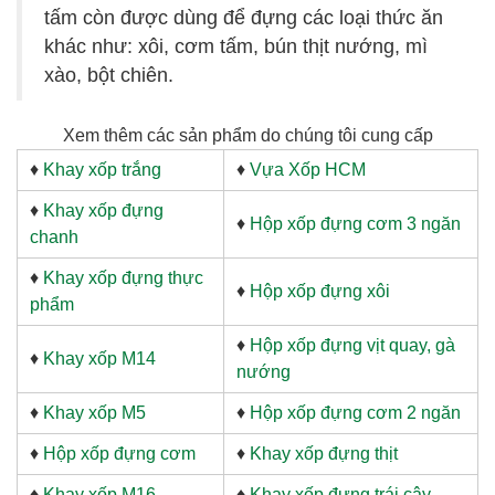
tấm còn được dùng để đựng các loại thức ăn
khác như: xôi, cơm tấm, bún thịt nướng, mì
xào, bột chiên.
Xem thêm các sản phẩm do chúng tôi cung cấp
♦
Khay xốp trắng
♦
Vựa Xốp HCM
♦
Khay xốp đựng
♦
Hộp xốp đựng cơm 3 ngăn
chanh
♦
Khay xốp đựng thực
♦
Hộp xốp đựng xôi
phẩm
♦
Hộp xốp đựng vịt quay, gà
♦
Khay xốp M14
nướng
♦
Khay xốp M5
♦
Hộp xốp đựng cơm 2 ngăn
♦
Hộp xốp đựng cơm
♦
Khay xốp đựng thịt
♦
Khay xốp M16
♦
Khay xốp đựng trái cây