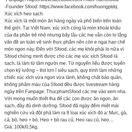
-Founder Sfood: https://www.facebook.com/huongptdq
Xúc xích heo sạch
Xúc xích là một món ăn hàng ngày và phổ biến trên toàn
thế giới. Tại Việt Nam, xúc xích cũng là món khoái khẩu
của đa phần trẻ nhỏ nhưng bấy lâu các mẹ vẫn còn lo lắng
vấn đề an toàn vệ sinh thực phẩm nên còn e ngại hạn chế
món ngon này. Đến với Sfood, các mẹ khỏi phải lo nữa vì
Sfood chứng minh được cho các mẹ xúc xích Sfood là
sạch, là làm từ tâm người mẹ. Từ nguyên liệu được tuyển
chọn kỹ lưỡng – thịt lợn ỉ siêu sạch, quy trình làm những
chiếc xúc xích vừa ngon vừa lành, không chất bảo quản,
không phẩm màu của Sfood đều được livestream hàng
ngày trên Fanpage: ThucphamSfood các mẹ vào xem nha.
Với mong muốn thiết tha để các con được ăn ngon, ăn
sạch, đầy đủ dinh dưỡng. Sfood đã ngày đêm miệt mài
nghiên cứu và đột phá làm ra 8 loại xúc xích đó ạ: Mực, gà,
cá, bò, heo + bò, Heo + bò rau củ, Heo rau củ, heo…
Giá: 100k/0,5kg.