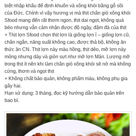
biệt nhập khẩu để định khuôn và xông khói bằng gỗ sồi
của Đức. Chính vì vậy hương vị mà thịt chân giò xông khói
Sfood mang đến rất thơm ngon, thịt dai ngọt, không quá
béo nhưng vẫn cảm nhận được độ ngậy, đậm đà của thịt
+ Thịt lợn Sfood chọn thịt lợn là giống lợn ỉ – giống lợn cũ,
chân ngắn, năng suất không cao, được thả bộ, không ăn
thức ăn CN. Thịt lợn này màu hồng, thịt dẻo, mỡ lợn này
mỏng nhưng dày và giòn sựt như mỡ lợn Mán. Lượng mỡ
trong thịt ít nên khi làm chân giò xông khói sẽ nở mà không
cứng, thơm và ngọt thịt
+ Không chất bảo quản, không phẩm màu, không phụ gia
gây hại.
Hạn sử dụng: 3 tháng, đọc kỹ hướng dẫn bảo quản trên
bao bì.