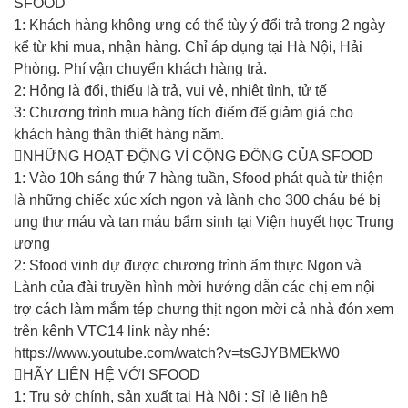
SFOOD
1: Khách hàng không ưng có thể tùy ý đổi trả trong 2 ngày
kể từ khi mua, nhận hàng. Chỉ áp dụng tại Hà Nội, Hải
Phòng. Phí vận chuyển khách hàng trả.
2: Hỏng là đổi, thiếu là trả, vui vẻ, nhiệt tình, tử tế
3: Chương trình mua hàng tích điểm để giảm giá cho
khách hàng thân thiết hàng năm.
NHỮNG HOẠT ĐỘNG VÌ CỘNG ĐỒNG CỦA SFOOD
1: Vào 10h sáng thứ 7 hàng tuần, Sfood phát quà từ thiện
là những chiếc xúc xích ngon và lành cho 300 cháu bé bị
ung thư máu và tan máu bẩm sinh tại Viện huyết học Trung
ương
2: Sfood vinh dự được chương trình ẩm thực Ngon và
Lành của đài truyền hình mời hướng dẫn các chị em nội
trợ cách làm mắm tép chưng thịt ngon mời cả nhà đón xem
trên kênh VTC14 link này nhé:
https://www.youtube.com/watch?v=tsGJYBMEkW0
HÃY LIÊN HỆ VỚI SFOOD
1: Trụ sở chính, sản xuất tại Hà Nội : Sỉ lẻ liên hệ