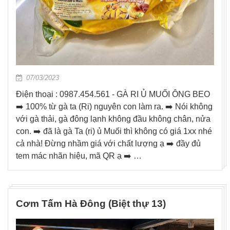
07/03/2023
Điện thoại : 0987.454.561 - GÀ RI Ủ MUỐI ÔNG BEO
➡️ 100% từ gà ta (Ri) nguyên con làm ra. ➡️ Nói không
với gà thải, gà đông lạnh không đầu không chân, nửa
con. ➡️ đã là gà Ta (ri) ủ Muối thì không có giá 1xx nhé
cả nhà! Đừng nhầm giá với chất lượng ạ ➡️ đầy đủ
tem mác nhãn hiệu, mã QR ạ ➡️ …
Cơm Tấm Hà Đông (Biệt thự 13)