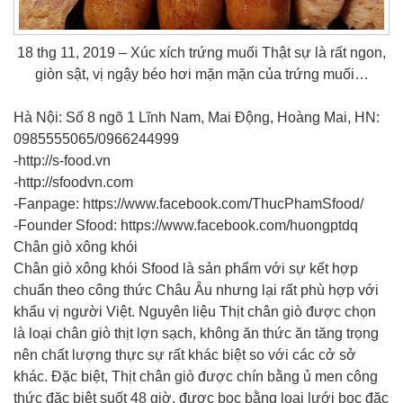
18 thg 11, 2019 – Xúc xích trứng muối Thật sự là rất ngon,
giòn sật, vị ngậy béo hơi mặn mặn của trứng muối…
Hà Nội: Số 8 ngõ 1 Lĩnh Nam, Mai Động, Hoàng Mai, HN:
0985555065/0966244999
-http://s-food.vn
-http://sfoodvn.com
-Fanpage: https://www.facebook.com/ThucPhamSfood/
-Founder Sfood: https://www.facebook.com/huongptdq
Chân giò xông khói
Chân giò xông khói Sfood là sản phẩm với sự kết hợp
chuẩn theo công thức Châu Âu nhưng lại rất phù hợp với
khẩu vị người Việt. Nguyên liệu Thịt chân giò được chọn
là loại chân giò thịt lợn sạch, không ăn thức ăn tăng trọng
nên chất lượng thực sự rất khác biệt so với các cở sở
khác. Đặc biệt, Thịt chân giò được chín bằng ủ men công
thức đặc biệt suốt 48 giờ. được bọc bằng loại lưới bọc đặc