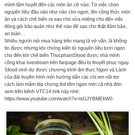
mình tâm huyết đến các món ăn cỡ nào: Từ việc chọn
nguyên liệu đầu vào như nào cho ngon, lên công thức món
ăn và cách chế biến ra sao cho vừa miệng cho đến việc
đóng gói bảo quản như thế nào để sao cho thật đảm bảo,
an toàn…
Nhiều người nói mua hàng trên mạng là vớ vẩn, là không
tin được nhưng khi chứng kiến từ nguyên liệu tươi ngon
cho đến khi chế biến ThucphamSfood được nhà mình
công khai livestream trên fanpage đều bị thuyết phục ngay.
Sfood vinh dự được chương trình ẩm thực Ngon và Lành
của đài truyền hình mời hướng dẫn các chị em nội trợ
cách làm mắm tép chưng thịt tôm ngon mời cả nhà đón
xem trên kênh VTC14 link này nhé:
https://www.youtube.com/watch?v=tsGJYBMEkW0.