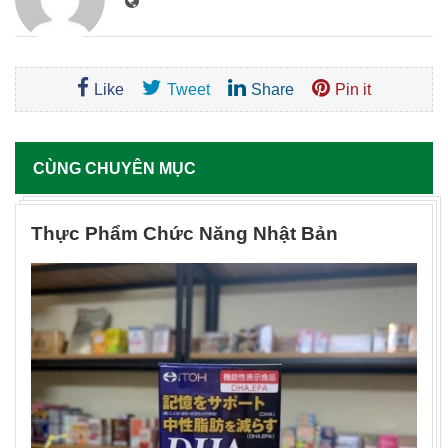
Like
Tweet
Share
Pin it
CÙNG CHUYÊN MỤC
Thực Phẩm Chức Năng Nhật Bản