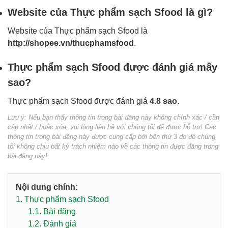
Website của Thực phẩm sạch Sfood là gì?
Website của Thực phẩm sạch Sfood là
http://shopee.vn/thucphamsfood
.
Thực phẩm sạch Sfood được đánh giá mấy
sao?
Thực phẩm sạch Sfood được đánh giá
4.8 sao
.
Lưu ý: Nếu bạn thấy thông tin trong bài đăng này không chính xác / cần
cập nhật / hoặc xóa, vui lòng liên hệ với chúng tôi để được hỗ trợ! Các
thông tin trong bài đăng này được cung cấp bởi bên thứ 3 do đó chúng
tôi không chịu bất kỳ trách nhiệm nào về các thông tin được đăng trong
bài đăng này!
Nội dung chính:
1.
Thực phẩm sạch Sfood
1.1.
Bài đăng
1.2.
Đánh giá