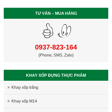
TƯ VẤN – MUA HÀNG
0937-823-164
(Phone, SMS, Zalo)
KHAY XỐP ĐỰNG THỰC PHẨM
Khay xốp trắng
Khay xốp M14