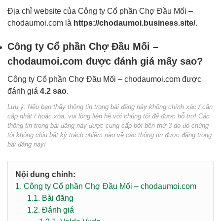
Địa chỉ website của Công ty Cổ phần Chợ Đầu Mối –
chodaumoi.com là
https://chodaumoi.business.site/
.
Công ty Cổ phần Chợ Đầu Mối –
chodaumoi.com được đánh giá mấy sao?
Công ty Cổ phần Chợ Đầu Mối – chodaumoi.com được
đánh giá
4.2 sao
.
Lưu ý: Nếu bạn thấy thông tin trong bài đăng này không chính xác / cần
cập nhật / hoặc xóa, vui lòng liên hệ với chúng tôi để được hỗ trợ! Các
thông tin trong bài đăng này được cung cấp bởi bên thứ 3 do đó chúng
tôi không chịu bất kỳ trách nhiệm nào về các thông tin được đăng trong
bài đăng này!
Nội dung chính:
1.
Công ty Cổ phần Chợ Đầu Mối – chodaumoi.com
1.1.
Bài đăng
1.2.
Đánh giá