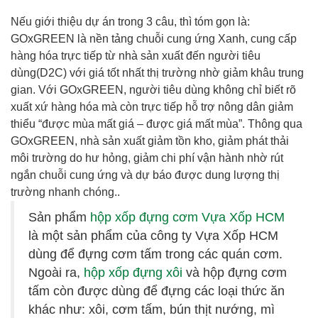
Nếu giới thiệu dự án trong 3 câu, thì tóm gọn là:
GOxGREEN là nền tảng chuỗi cung ứng Xanh, cung cấp
hàng hóa trực tiếp từ nhà sản xuất đến người tiêu
dùng(D2C) với giá tốt nhất thị trường nhờ giảm khâu trung
gian. Với GOxGREEN, người tiêu dùng không chỉ biết rõ
xuất xứ hàng hóa mà còn trực tiếp hỗ trợ nông dân giảm
thiểu “được mùa mất giá – được giá mất mùa”. Thông qua
GOxGREEN, nhà sản xuất giảm tồn kho, giảm phát thải
môi trường do hư hỏng, giảm chi phí vận hành nhờ rút
ngắn chuỗi cung ứng và dự báo được dung lượng thị
trường nhanh chóng..
Sản phẩm
hộp xốp đựng cơm Vựa Xốp HCM
là một sản phẩm của công ty Vựa Xốp HCM
dùng để đựng cơm tấm trong các quán cơm.
Ngoài ra,
hộp xốp đựng xôi
và hộp đựng cơm
tấm còn được dùng để đựng các loại thức ăn
khác như: xôi, cơm tấm, bún thịt nướng, mì