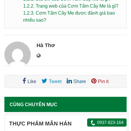
1.2.2.
Trang web của Cơm Tấm Cây Me là gì?
1.2.3.
Cơm Tấm Cây Me được đánh giá bao
nhiêu sao?
Hà Thơ
Like
Tweet
Share
Pin it
CÙNG CHUYÊN MỤC
0937-823-164
THỰC PHẨM MÃN HÁN