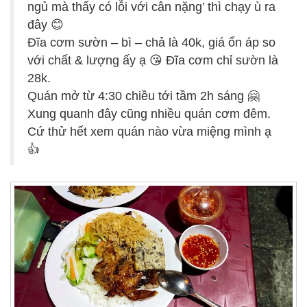
ngủ mà thấy có lỗi với cân nặng’ thì chạy ù ra
đây 😊
Đĩa cơm sườn – bì – chả là 40k, giá ổn áp so
với chất & lượng ấy ạ 😘 Đĩa cơm chỉ sườn là
28k.
Quán mở từ 4:30 chiều tới tầm 2h sáng 🤗
Xung quanh đây cũng nhiều quán cơm đêm.
Cứ thử hết xem quán nào vừa miệng mình ạ
👍