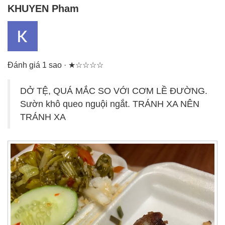
KHUYEN Pham
Đánh giá 1 sao · ★☆☆☆☆
DỞ TỆ, QUÁ MẮC SO VỚI CƠM LỀ ĐƯỜNG.
Sườn khô queo nguội ngắt. TRÁNH XA NÊN
TRÁNH XA