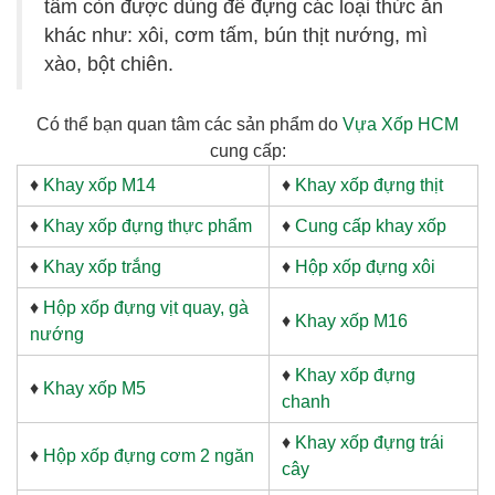
tấm còn được dùng để đựng các loại thức ăn
khác như: xôi, cơm tấm, bún thịt nướng, mì
xào, bột chiên.
Có thể bạn quan tâm các sản phẩm do
Vựa Xốp HCM
cung cấp:
♦
Khay xốp M14
♦
Khay xốp đựng thịt
♦
Khay xốp đựng thực phẩm
♦
Cung cấp khay xốp
♦
Khay xốp trắng
♦
Hộp xốp đựng xôi
♦
Hộp xốp đựng vịt quay, gà
♦
Khay xốp M16
nướng
♦
Khay xốp đựng
♦
Khay xốp M5
chanh
♦
Khay xốp đựng trái
♦
Hộp xốp đựng cơm 2 ngăn
cây