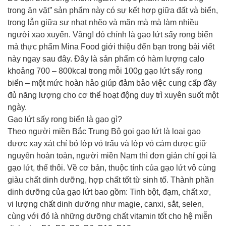
trong ăn vặt” sản phẩm này có sự kết hợp giữa đất và biển,
trọng lẫn giữa sự nhạt nhẽo và mặn mà mà làm nhiều
người xao xuyến. Vâng! đó chính là gạo lứt sấy rong biển
mà thực phẩm Mina Food giới thiệu đến bạn trong bài viết
này ngay sau đây. Đây là sản phẩm có hàm lượng calo
khoảng 700 – 800kcal trong mỗi 100g gạo lứt sấy rong
biển – một mức hoàn hảo giúp đảm bảo việc cung cấp đầy
đủ năng lượng cho cơ thể hoạt động duy trì xuyên suốt một
ngày.
Gạo lứt sấy rong biển là gạo gì?
Theo người miền Bắc Trung Bộ gọi gạo lứt là loại gạo
được xay xát chỉ bỏ lớp vỏ trấu và lớp vỏ cám được giữ
nguyên hoàn toàn, người miền Nam thì đơn giản chỉ gọi là
gạo lứt, thế thôi. Về cơ bản, thuộc tính của gạo lứt vô cùng
giàu chất dinh dưỡng, hợp chất tốt từ sinh tố. Thành phần
dinh dưỡng của gạo lứt bao gồm: Tinh bột, đạm, chất xơ,
vi lượng chất dinh dưỡng như magie, canxi, sắt, selen,
cùng với đó là những dưỡng chất vitamin tốt cho hệ miễn