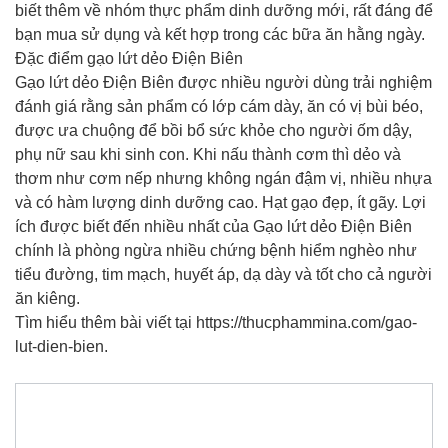
biết thêm về nhóm thực phẩm dinh dưỡng mới, rất đáng để
bạn mua sử dụng và kết hợp trong các bữa ăn hằng ngày.
Đặc điểm gạo lứt dẻo Điện Biên
Gạo lứt dẻo Điện Biên được nhiều người dùng trải nghiệm
đánh giá rằng sản phẩm có lớp cám dày, ăn có vị bùi béo,
được ưa chuộng để bồi bổ sức khỏe cho người ốm dậy,
phụ nữ sau khi sinh con. Khi nấu thành cơm thì dẻo và
thơm như cơm nếp nhưng không ngán đậm vị, nhiều nhựa
và có hàm lượng dinh dưỡng cao. Hạt gạo đẹp, ít gãy. Lợi
ích được biết đến nhiều nhất của Gạo lứt dẻo Điện Biên
chính là phòng ngừa nhiều chứng bệnh hiểm nghèo như
tiểu đường, tim mạch, huyết áp, dạ dày và tốt cho cả người
ăn kiêng.
Tìm hiểu thêm bài viết tại https://thucphammina.com/gao-
lut-dien-bien.