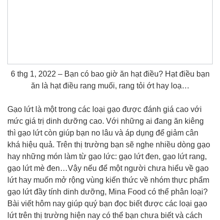
6 thg 1, 2022 – Bạn có bao giờ ăn hạt điều? Hạt điều bạn
ăn là hạt điều rang muối, rang tỏi ớt hay loạ…
Gạo lứt là một trong các loại gạo được đánh giá cao với
mức giá trị dinh dưỡng cao. Với những ai đang ăn kiêng
thì gạo lứt còn giúp bạn no lâu và áp dụng để giảm cân
khá hiệu quả. Trên thị trường bạn sẽ nghe nhiều dòng gạo
hay những món làm từ gạo lức: gạo lứt đen, gạo lứt rang,
gạo lứt mè đen…Vậy nếu để một người chưa hiểu về gạo
lứt hay muốn mở rộng vùng kiến thức về nhóm thực phẩm
gạo lứt đầy tính dinh dưỡng, Mina Food có thể phân loại?
Bài viết hôm nay giúp quý bạn đọc biết được các loại gạo
lứt trên thị trường hiện nay có thể bạn chưa biết và cách