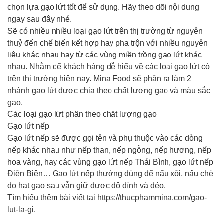
chọn lựa gạo lứt tốt để sử dụng. Hãy theo dõi nội dung
ngay sau đây nhé.
Sẽ có nhiều nhiều loại gạo lứt trên thị trường từ nguyên
thuỷ đến chế biến kết hợp hay pha trộn với nhiều nguyên
liệu khác nhau hay từ các vùng miền trồng gạo lứt khác
nhau. Nhằm để khách hàng dễ hiểu về các loại gạo lứt có
trên thị trường hiện nay. Mina Food sẽ phân ra làm 2
nhánh gạo lứt được chia theo chất lượng gạo và màu sắc
gạo.
Các loại gạo lứt phân theo chất lượng gạo
Gạo lứt nếp
Gạo lứt nếp sẽ được gọi tên và phụ thuộc vào các dòng
nếp khác nhau như nếp than, nếp ngỗng, nếp hương, nếp
hoa vàng, hay các vùng gạo lứt nếp Thái Bình, gạo lứt nếp
Điện Biên… Gạo lứt nếp thường dùng để nấu xôi, nấu chè
do hạt gạo sau vẫn giữ được độ dính và dẻo.
Tìm hiểu thêm bài viết tại https://thucphammina.com/gao-
lut-la-gi.