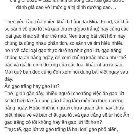
6 thg 1, 2022 – Gạo lứt là một trong các loại gạo được
đánh giá cao với mức giá trị dinh dưỡng cao. …
Theo yêu cầu của nhiều khách hàng tại Mina Food, viết bài
so sánh về gạo lứt và gạo thường(gạo trắng) hay cùng các
loại gạo khác sẽ như thế nào. Nên trong bài viết hôm nay
chúng ta cùng nhau phân tích, so sánh và tìm hiểu nhiều
hơn về các loại gạo thực dưỡng như gạo lứt, gạo trắng
chúng ta ăn hằng ngày, để xem chúng khác nhau như thế
nào và giá trị dinh dưỡng của các loại khác nhau ra sao.
Mời quý bạn đọc cùng đón xem nội dung bài viết ngay sau
đây.
Ăn gạo trắng hay gạo lứt?
Thời gian gần đây, nhiều người cho rằng việc ăn gạo lứt
sẽ tốt hơn là sử dụng gạo trắng làm món ăn thực dưỡng
hằng ngày. Hoặc những người chưa quan tâm hay chưa
biết nhiều về về bản chất gạo lứt và gạo trắng sẽ tự hỏi: Ăn
gạo trắng có tốt không hay ăn gạo lứt tốt hơn?
Thực tế, gạo lứt và gạo trắng là hai loại gạo phổ biến,