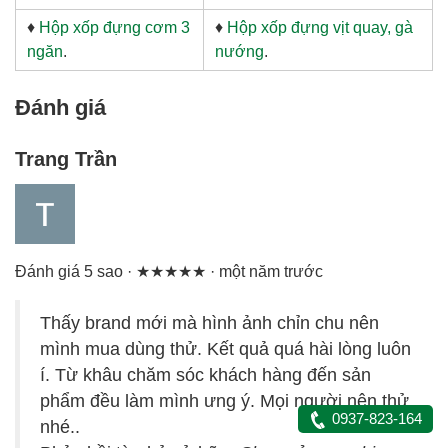
♦
Hộp xốp đựng cơm 3
♦
Hộp xốp đựng vịt quay, gà
ngăn
.
nướng
.
Đánh giá
Trang Trần
Đánh giá 5 sao · ★★★★★ · một năm trước
Thấy brand mới mà hình ảnh chỉn chu nên
mình mua dùng thử. Kết quả quá hài lòng luôn
í. Từ khâu chăm sóc khách hàng đến sản
phẩm đều làm mình ưng ý. Mọi người nên thử
0937-823-164
nhé..