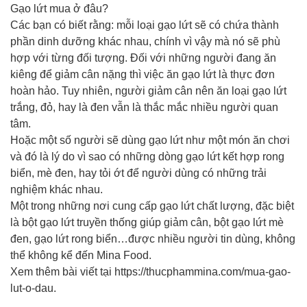
Gạo lứt mua ở đâu?
Các bạn có biết rằng: mỗi loại gạo lứt sẽ có chứa thành
phần dinh dưỡng khác nhau, chính vì vậy mà nó sẽ phù
hợp với từng đối tượng. Đối với những người đang ăn
kiêng để giảm cân nặng thì việc ăn gạo lứt là thực đơn
hoàn hảo. Tuy nhiên, người giảm cân nên ăn loại gạo lứt
trắng, đỏ, hay là đen vẫn là thắc mắc nhiều người quan
tâm.
Hoặc một số người sẽ dùng gạo lứt như một món ăn chơi
và đó là lý do vì sao có những dòng gạo lứt kết hợp rong
biển, mè đen, hay tỏi ớt để người dùng có những trải
nghiệm khác nhau.
Một trong những nơi cung cấp gạo lứt chất lượng, đặc biệt
là bột gạo lứt truyền thống giúp giảm cân, bột gạo lứt mè
đen, gạo lứt rong biển…được nhiều người tin dùng, không
thể không kể đến Mina Food.
Xem thêm bài viết tại https://thucphammina.com/mua-gao-
lut-o-dau.