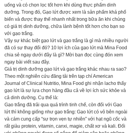
uống và có chọn lọc tốt hơn khi dùng thực phẩm dinh
dưỡng. Trong đó, Gạo lứt được xem là sản phẩm khá phổ
biến và được thay thế nhanh nhất trong bữa ăn khi chúng
có giá trị dinh dưỡng, chữa lành bệnh tốt hơn cho bạn so
với gạo trắng.
Vậy sự khác biệt gạo lứt và gạo trắng là gì mà nhiều người
đã có sự thay đổi đó? 10 lợi ích của gạo lứt mà Mina Food
chia sẻ ngay dưới đây là gì? Mời bạn đọc cùng đón xem
ngay bài viết sau đây.
Giá trị dinh dưỡng gạo lứt và gạo trắng khác nhau ra sao?
Theo một nghiên cứu đăng tải trên tạp chí American
Journal of Clinical Nutritio, Mina Food ghi nhận lacho thấy
gạo lứt là sự lựa chọn hàng đầu cả về lợi ích sức khỏe và
cả dinh dưỡng. Cụ thể là:
Gạo trắng đã trải qua quá trình tinh chế, còn đối với Gạo
lứt thì không giống như gạo trắng: Gạo lứt có vỏ bên ngoài
và cám cung cấp “sự trọn vẹn tự nhiên” với hạt ngũ cốc và
rất giàu protein, vitamin, canxi, magie, chất xơ và kali. Đối