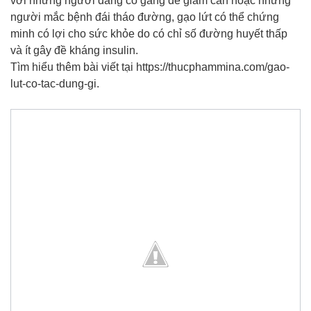
với những người đang cố gắng để giảm cân hoặc những
người mắc bệnh đái tháo đường, gạo lứt có thể chứng
minh có lợi cho sức khỏe do có chỉ số đường huyết thấp
và ít gây đề kháng insulin.
Tìm hiểu thêm bài viết tại https://thucphammina.com/gao-
lut-co-tac-dung-gi.