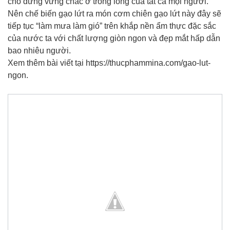
chỗ đứng vững chắc ở trong lòng của tất cả mọi người.
Nên chế biến gạo lứt ra món cơm chiên gạo lứt này đây sẽ
tiếp tục “làm mưa làm gió” trên khắp nền ẩm thực đặc sắc
của nước ta với chất lượng giòn ngon và đẹp mắt hấp dẫn
bao nhiêu người.
Xem thêm bài viết tại https://thucphammina.com/gao-lut-
ngon.