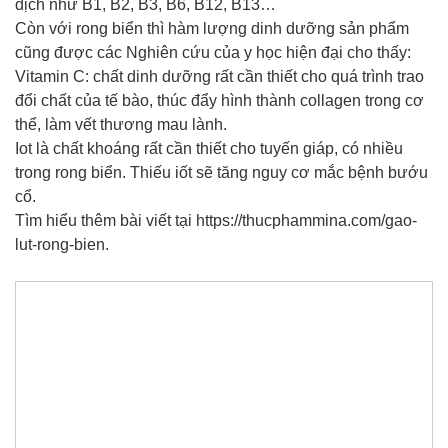
dịch như B1, B2, B3, B6, B12, B13…
Còn với rong biển thì hàm lượng dinh dưỡng sản phẩm
cũng được các Nghiên cứu của y học hiện đại cho thấy:
Vitamin C: chất dinh dưỡng rất cần thiết cho quá trình trao
đổi chất của tế bào, thúc đẩy hình thành collagen trong cơ
thể, làm vết thương mau lành.
Iot là chất khoáng rất cần thiết cho tuyến giáp, có nhiều
trong rong biển. Thiếu iốt sẽ tăng nguy cơ mắc bệnh bướu
cổ.
Tìm hiểu thêm bài viết tại https://thucphammina.com/gao-
lut-rong-bien.