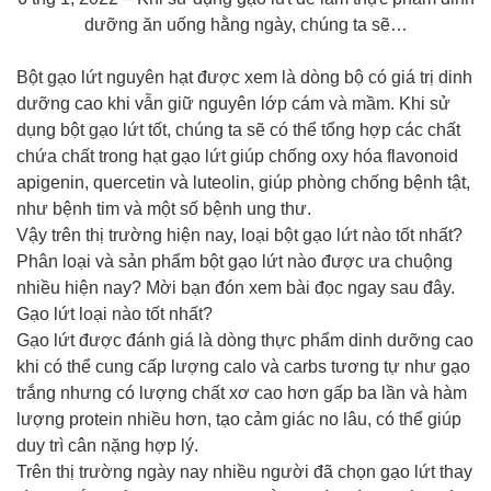
dưỡng ăn uống hằng ngày, chúng ta sẽ…
Bột gạo lứt nguyên hạt được xem là dòng bộ có giá trị dinh
dưỡng cao khi vẫn giữ nguyên lớp cám và mầm. Khi sử
dụng bột gạo lứt tốt, chúng ta sẽ có thể tổng hợp các chất
chứa chất trong hạt gạo lứt giúp chống oxy hóa flavonoid
apigenin, quercetin và luteolin, giúp phòng chống bệnh tật,
như bệnh tim và một số bệnh ung thư.
Vậy trên thị trường hiện nay, loại bột gạo lứt nào tốt nhất?
Phân loại và sản phẩm bột gạo lứt nào được ưa chuộng
nhiều hiện nay? Mời bạn đón xem bài đọc ngay sau đây.
Gạo lứt loại nào tốt nhất?
Gạo lứt được đánh giá là dòng thực phẩm dinh dưỡng cao
khi có thể cung cấp lượng calo và carbs tương tự như gạo
trắng nhưng có lượng chất xơ cao hơn gấp ba lần và hàm
lượng protein nhiều hơn, tạo cảm giác no lâu, có thể giúp
duy trì cân nặng hợp lý.
Trên thị trường ngày nay nhiều người đã chọn gạo lứt thay