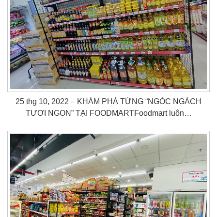
25 thg 10, 2022 – KHÁM PHÁ TỪNG “NGÓC NGÁCH
TƯƠI NGON” TẠI FOODMARTFoodmart luôn…