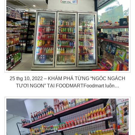
25 thg 10, 2022 – KHÁM PHÁ TỪNG “NGÓC NGÁCH
TƯƠI NGON” TẠI FOODMARTFoodmart luôn…