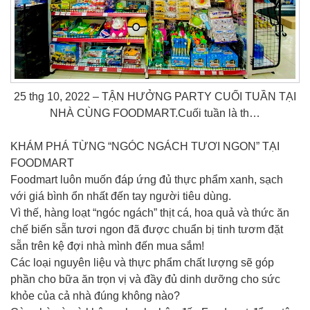
25 thg 10, 2022 – TẬN HƯỞNG PARTY CUỐI TUẦN TẠI
NHÀ CÙNG FOODMART.Cuối tuần là th…
KHÁM PHÁ TỪNG “NGÓC NGÁCH TƯƠI NGON” TẠI
FOODMART
Foodmart luôn muốn đáp ứng đủ thực phẩm xanh, sạch
với giá bình ổn nhất đến tay người tiêu dùng.
Vì thế, hàng loạt “ngóc ngách” thịt cá, hoa quả và thức ăn
chế biến sẵn tươi ngon đã được chuẩn bị tinh tươm đặt
sẵn trên kệ đợi nhà mình đến mua sắm!
Các loại nguyên liệu và thực phẩm chất lượng sẽ góp
phần cho bữa ăn trọn vị và đầy đủ dinh dưỡng cho sức
khỏe của cả nhà đúng không nào?