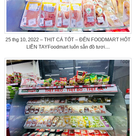
25 thg 10, 2022 – THỊT CÁ TỐT – ĐẾN FOODMART HỐT
LIỀN TAY️Foodmart luôn sẵn đồ tươi…