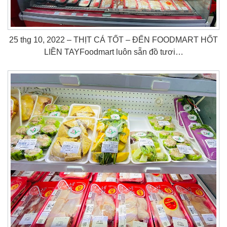
25 thg 10, 2022 – THỊT CÁ TỐT – ĐẾN FOODMART HỐT
LIỀN TAY️Foodmart luôn sẵn đồ tươi…