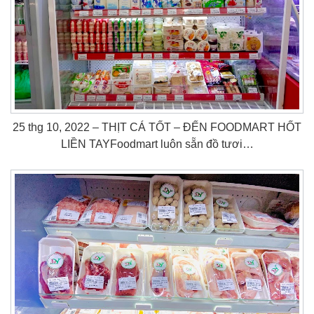
25 thg 10, 2022 – THỊT CÁ TỐT – ĐẾN FOODMART HỐT
LIỀN TAY️Foodmart luôn sẵn đồ tươi…