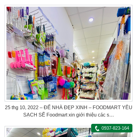
25 thg 10, 2022 – ĐỂ NHÀ ĐẸP XINH – FOODMART YÊU
SẠCH SẼ Foodmart xin giới thiệu các s…
0937-823-164