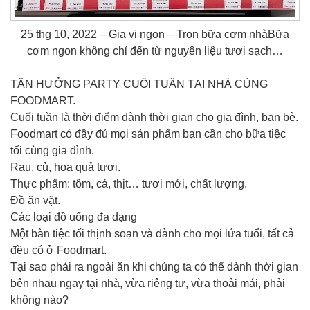
25 thg 10, 2022 – Gia vị ngon – Trọn bữa cơm nhàBữa
cơm ngon không chỉ đến từ nguyên liệu tươi sạch…
TẬN HƯỞNG PARTY CUỐI TUẦN TẠI NHÀ CÙNG
FOODMART.
Cuối tuần là thời điểm dành thời gian cho gia đình, bạn bè.
Foodmart có đầy đủ mọi sản phẩm bạn cần cho bữa tiệc
tối cùng gia đình.
Rau, củ, hoa quả tươi.
Thực phẩm: tôm, cá, thịt… tươi mới, chất lượng.
Đồ ăn vặt.
Các loại đồ uống đa dạng
Một bàn tiệc tối thịnh soạn và dành cho mọi lứa tuổi, tất cả
đều có ở Foodmart.
Tại sao phải ra ngoài ăn khi chúng ta có thể dành thời gian
bên nhau ngay tại nhà, vừa riêng tư, vừa thoải mái, phải
không nào?