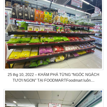
25 thg 10, 2022 – KHÁM PHÁ TỪNG “NGÓC NGÁCH
TƯƠI NGON” TẠI FOODMARTFoodmart luôn…