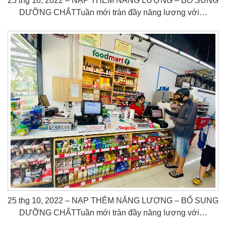
25 thg 10, 2022 – NẠP THÊM NĂNG LƯỢNG – BỔ SUNG
DƯỠNG CHẤTTuần mới tràn đầy năng lượng với…
25 thg 10, 2022 – NẠP THÊM NĂNG LƯỢNG – BỔ SUNG
DƯỠNG CHẤTTuần mới tràn đầy năng lượng với…