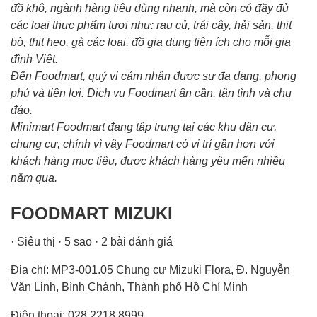
đồ khô, ngành hàng tiêu dùng nhanh, mà còn có đầy đủ
các loại thực phẩm tươi như: rau củ, trái cây, hải sản, thịt
bò, thịt heo, gà các loại, đồ gia dụng tiện ích cho mỗi gia
đình Việt.
Đến Foodmart, quý vị cảm nhận được sự đa dạng, phong
phú và tiện lợi. Dịch vụ Foodmart ân cần, tận tình và chu
đáo.
Minimart Foodmart đang tập trung tại các khu dân cư,
chung cư, chính vì vậy Foodmart có vị trí gần hơn với
khách hàng mục tiêu, được khách hàng yêu mến nhiều
năm qua.
FOODMART MIZUKI
· Siêu thị · 5 sao · 2 bài đánh giá
Địa chỉ: MP3-001.05 Chung cư Mizuki Flora, Đ. Nguyễn
Văn Linh, Bình Chánh, Thành phố Hồ Chí Minh
Điện thoại: 028 2218 8999