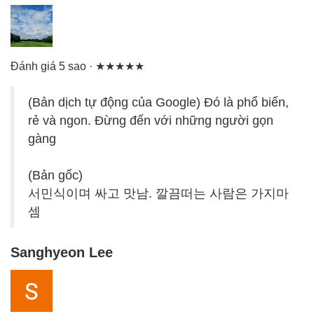
Đánh giá 5 sao · ★★★★★
(Bản dịch tự động của Google) Đó là phổ biến,
rẻ và ngon. Đừng đến với những người gọn
gàng
(Bản gốc)
서민식이며 싸고 맛남. 깔끔떠는 사람은 가지마
셈
Sanghyeon Lee