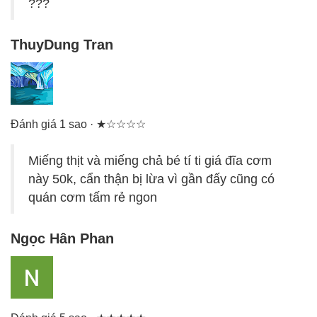
???
ThuyDung Tran
Đánh giá 1 sao · ★☆☆☆☆
Miếng thịt và miếng chả bé tí ti giá đĩa cơm
này 50k, cẩn thận bị lừa vì gần đấy cũng có
quán cơm tấm rẻ ngon
Ngọc Hân Phan