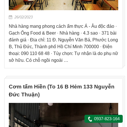
26/02/2023
Nhà hàng mang phong cách ẩm thực Á - Âu độc đáo ·
Gạch Ống Food & Beer · Nhà hàng · 4.3 sao · 371 bài
đánh giá · Địa chỉ: 11 Đ. Nguyễn Văn Bá, Phước Long
B, Thủ Đức, Thành phố Hồ Chí Minh 700000 · Điện
thoại: 090 110 68 48 · Tùy chọn: Tự nhận là do phụ nữ
sở hữu. Có chỗ ngồi ngoài …
Cơm tấm Hiền (To 16 B Hẻm 133 Nguyễn
Đức Thuận)
0937-823-164