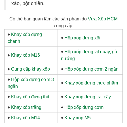
xào, bột chiên.
Có thể bạn quan tâm các sản phẩm do
Vựa Xốp HCM
cung cấp:
♦
Khay xốp đựng
♦
Hộp xốp đựng xôi
chanh
♦
Hộp xốp đựng vịt quay, gà
♦
Khay xốp M16
nướng
♦
Cung cấp khay xốp
♦
Hộp xốp đựng cơm 2 ngăn
♦
Hộp xốp đựng cơm 3
♦
Khay xốp đựng thực phẩm
ngăn
♦
Khay xốp đựng thịt
♦
Khay xốp đựng trái cây
♦
Khay xốp trắng
♦
Hộp xốp đựng cơm
♦
Khay xốp M14
♦
Khay xốp M5