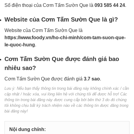
Số điện thoại của Cơm Tấm Sườn Que là
093 585 44 24
.
Website của Cơm Tấm Sườn Que là gì?
Website của Cơm Tấm Sườn Que là
https://www.foody.vn/ho-chi-minh/com-tam-suon-que-
le-quoc-hung
.
Cơm Tấm Sườn Que được đánh giá bao
nhiêu sao?
Cơm Tấm Sườn Que được đánh giá
3.7 sao
.
Lưu ý: Nếu bạn thấy thông tin trong bài đăng này không chính xác / cần
cập nhật / hoặc xóa, vui lòng liên hệ với chúng tôi để được hỗ trợ! Các
thông tin trong bài đăng này được cung cấp bởi bên thứ 3 do đó chúng
tôi không chịu bất kỳ trách nhiệm nào về các thông tin được đăng trong
bài đăng này!
Nội dung chính: