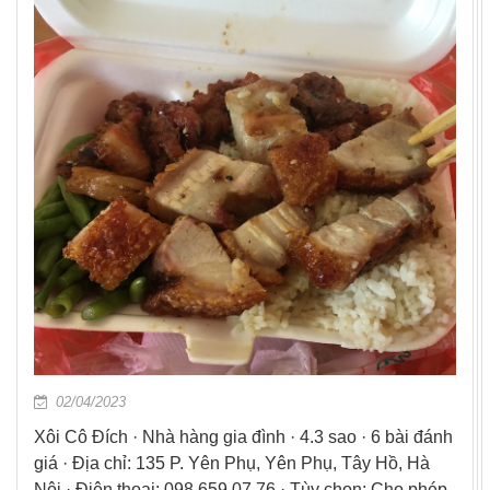
02/04/2023
Xôi Cô Đích · Nhà hàng gia đình · 4.3 sao · 6 bài đánh
giá · Địa chỉ: 135 P. Yên Phụ, Yên Phụ, Tây Hồ, Hà
Nội · Điện thoại: 098 659 07 76 · Tùy chọn: Cho phép