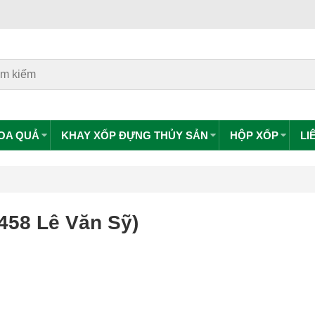
HOA QUẢ
KHAY XỐP ĐỰNG THỦY SẢN
HỘP XỐP
LI
458 Lê Văn Sỹ)