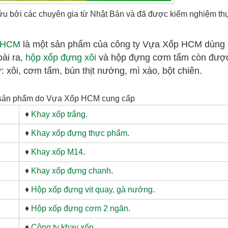
cứu bởi các chuyên gia từ Nhật Bản và đã được kiểm nghiệm t
p HCM
là một sản phẩm của công ty Vựa Xốp HCM dùng
ài ra,
hộp xốp đựng xôi
và hộp đựng cơm tấm còn đượ
 xôi, cơm tấm, bún thịt nướng, mì xào, bột chiên.
sản phẩm do Vựa Xốp HCM cung cấp
♦
Khay xốp trắng
.
♦
Khay xốp đựng thực phẩm
.
♦
Khay xốp M14
.
♦
Khay xốp đựng chanh
.
♦
Hộp xốp đựng vịt quay, gà nướng
.
♦
Hộp xốp đựng cơm 2 ngăn
.
♦
Công ty khay xốp
.