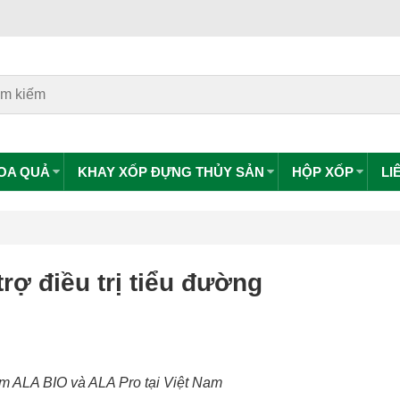
HOA QUẢ
KHAY XỐP ĐỰNG THỦY SẢN
HỘP XỐP
LI
rợ điều trị tiểu đường
m ALA BIO và ALA Pro tại Việt Nam