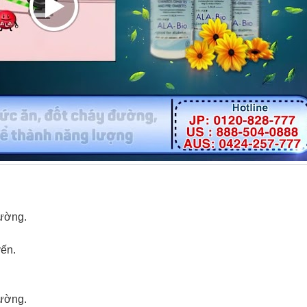
đường.
yến.
đường.