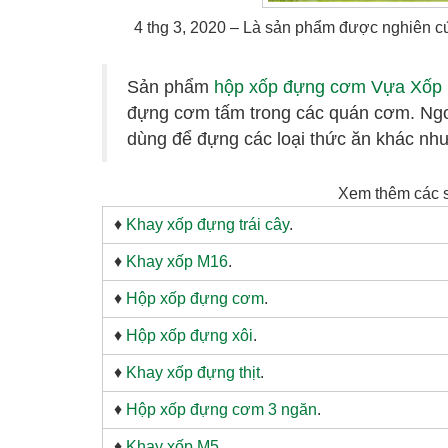
4 thg 3, 2020 – Là sản phẩm được nghiên 
Sản phẩm
hộp xốp đựng cơm Vựa Xố
đựng cơm tấm trong các quán cơm. Ngo
dùng để đựng các loại thức ăn khác như:
Xem thêm các 
♦
Khay xốp đựng trái cây
.
♦
Khay xốp M16
.
♦
Hộp xốp đựng cơm
.
♦
Hộp xốp đựng xôi
.
♦
Khay xốp đựng thịt
.
♦
Hộp xốp đựng cơm 3 ngăn
.
♦
Khay xốp M5
.