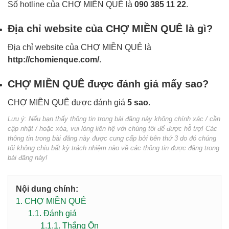
Số hotline của CHỢ MIỀN QUÊ là
090 385 11 22
.
Địa chỉ website của CHỢ MIỀN QUÊ là gì?
Địa chỉ website của CHỢ MIỀN QUÊ là
http://chomienque.com/
.
CHỢ MIỀN QUÊ được đánh giá mấy sao?
CHỢ MIỀN QUÊ được đánh giá
5 sao
.
Lưu ý: Nếu bạn thấy thông tin trong bài đăng này không chính xác / cần
cập nhật / hoặc xóa, vui lòng liên hệ với chúng tôi để được hỗ trợ! Các
thông tin trong bài đăng này được cung cấp bởi bên thứ 3 do đó chúng
tôi không chịu bất kỳ trách nhiệm nào về các thông tin được đăng trong
bài đăng này!
Nội dung chính:
1.
CHỢ MIỀN QUÊ
1.1.
Đánh giá
1.1.1.
Thắng Ôn