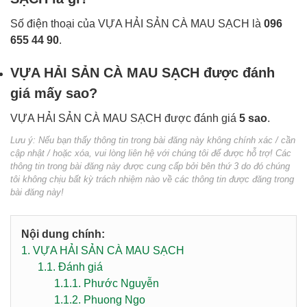
Số điện thoại của VỰA HẢI SẢN CÀ MAU SẠCH là
096
655 44 90
.
VỰA HẢI SẢN CÀ MAU SẠCH được đánh
giá mấy sao?
VỰA HẢI SẢN CÀ MAU SẠCH được đánh giá
5 sao
.
Lưu ý: Nếu bạn thấy thông tin trong bài đăng này không chính xác / cần
cập nhật / hoặc xóa, vui lòng liên hệ với chúng tôi để được hỗ trợ! Các
thông tin trong bài đăng này được cung cấp bởi bên thứ 3 do đó chúng
tôi không chịu bất kỳ trách nhiệm nào về các thông tin được đăng trong
bài đăng này!
Nội dung chính:
1.
VỰA HẢI SẢN CÀ MAU SẠCH
1.1.
Đánh giá
1.1.1.
Phước Nguyễn
1.1.2.
Phuong Ngo