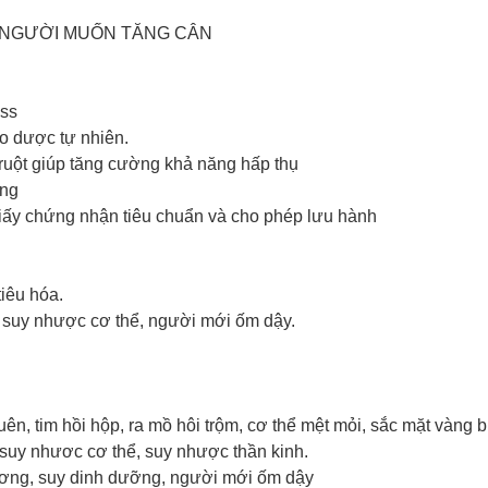
I NGƯỜI MUỐN TĂNG CÂN
ess
ảo dược tự nhiên.
ruột giúp tăng cường khả năng hấp thụ
ụng
ấy chứng nhận tiêu chuẩn và cho phép lưu hành
tiêu hóa.
, suy nhược cơ thể, người mới ốm dậy.
ên, tim hồi hộp, ra mồ hôi trộm, cơ thể mệt mỏi, sắc mặt vàng 
suy nhươc cơ thể, suy nhược thần kinh.
ương, suy dinh dưỡng, người mới ốm dậy