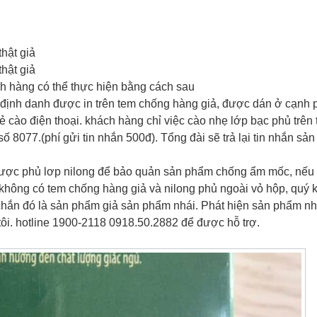
hật giả
hật giả
 hàng có thể thực hiện bằng cách sau
ịnh danh được in trên tem chống hàng giả, được dán ở cạnh 
 cào điện thoại. khách hàng chỉ việc cào nhẹ lớp bạc phủ trên 
 8077.(phí gửi tin nhắn 500đ). Tổng đài sẽ trả lại tin nhắn sả
ược phủ lơp nilong để bảo quản sản phẩm chống ẩm mốc, nếu
ông có tem chống hàng giả và nilong phủ ngoài vỏ hộp, quý 
chắn đó là sản phẩm giả sản phẩm nhái. Phát hiện sản phẩm nh
tôi. hotline 1900-2118 0918.50.2882 để được hỗ trợ.