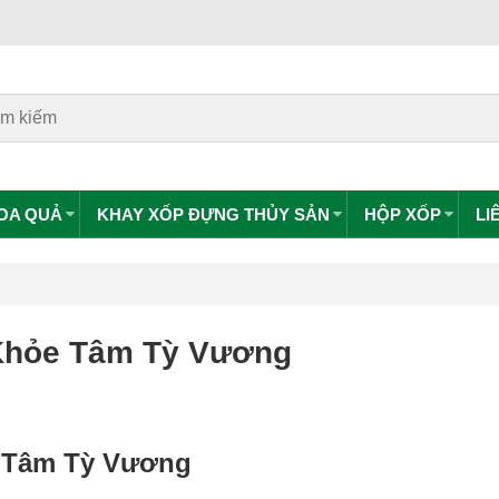
HOA QUẢ
KHAY XỐP ĐỰNG THỦY SẢN
HỘP XỐP
LI
Khỏe Tâm Tỳ Vương
 Tâm Tỳ Vương