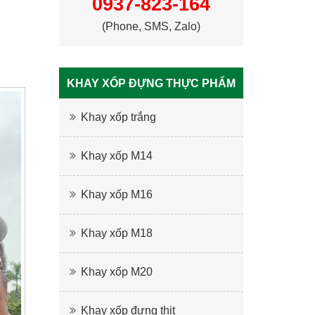
0937-823-164
(Phone, SMS, Zalo)
KHAY XỐP ĐỰNG THỰC PHẨM
Khay xốp trắng
Khay xốp M14
Khay xốp M16
Khay xốp M18
Khay xốp M20
Khay xốp đựng thịt