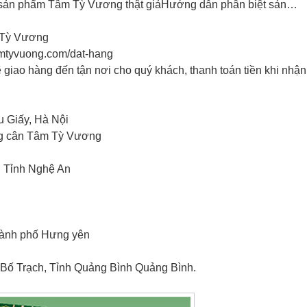
t sản phẩm Tâm Tỳ Vương thật giảHướng dẫn phân biệt sản…
 Tỳ Vương
tamtyvuong.com/dat-hang
sẽ giao hàng đến tận nơi cho quý khách, thanh toán tiền khi nhậ
u Giấy, Hà Nội
ng cân Tâm Tỳ Vương
, Tỉnh Nghệ An
hành phố Hưng yên
 Bố Trạch, Tỉnh Quảng Bình Quảng Bình.