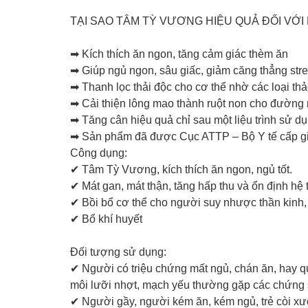
TẠI SAO TÂM TỲ VƯƠNG HIỆU QUẢ ĐỐI VỚ
➡ Kích thích ăn ngon, tăng cảm giác thèm ăn
➡ Giúp ngủ ngon, sâu giấc, giảm căng thẳng str
➡ Thanh lọc thải độc cho cơ thể nhờ các loại th
➡ Cải thiện lông mao thành ruột non cho đường 
➡ Tăng cân hiệu quả chỉ sau một liệu trình sử d
➡ Sản phẩm đã được Cục ATTP – Bộ Y tế cấp gi
Công dụng:
✔ Tâm Tỳ Vương, kích thích ăn ngon, ngủ tốt.
✔ Mát gan, mát thận, tăng hấp thu và ổn định hệ 
✔ Bồi bổ cơ thể cho người suy nhược thần kinh
✔ Bổ khí huyết
Đối tượng sử dụng:
✔ Người có triệu chứng mất ngủ, chán ăn, hay qu
môi lưỡi nhợt, mạch yếu thường gặp các chứng 
✔ Người gầy, người kém ăn, kém ngủ, trẻ còi x