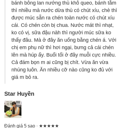
bánh bông lan nướng thù khô queo, bánh tằm
thì nhiều mà nước dừa thù có chút xíu, chè thì
được múc sẵn ra chén toàn nước có chút xíu
cái. Có chén còn bị chua. Nước mát thì nhạt,
ko có vị, sữa đậu nàh thì người múc sữa ko
thấy đâu. Mà ở đây ăn uống bằng chén á. Với
chị em phụ nữ thì hơi ngại, bưng cả cái chén
lên mà húp ấy. Buổi tối ở đây muỗi cực nhiều.
Cả đám bọn m ai cũng bị chít. Vừa ăn vừa
nhúng luôn. Ăn nhiều cỡ nào cũng ko đủ với
giá m bỏ ra.
Star Huyền
Đánh giá 5 sao · ★★★★★