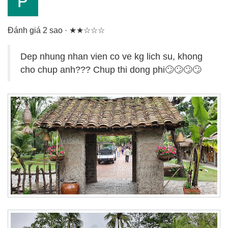
Đánh giá 2 sao · ★★☆☆☆
Dep nhung nhan vien co ve kg lich su, khong
cho chup anh??? Chup thi dong phi🙄🙄🙄🙄