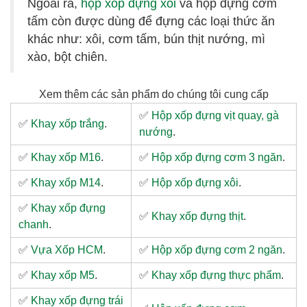
Ngoài ra,
hộp xốp đựng xôi
và hộp đựng cơm
tấm còn được dùng để đựng các loại thức ăn
khác như: xôi, cơm tấm, bún thịt nướng, mì
xào, bột chiên.
Xem thêm các sản phẩm do chúng tôi cung cấp
✅
Hộp xốp đựng vịt quay, gà
✅
Khay xốp trắng
.
nướng
.
✅
Khay xốp M16
.
✅
Hộp xốp đựng cơm 3 ngăn
.
✅
Khay xốp M14
.
✅
Hộp xốp đựng xôi
.
✅
Khay xốp đựng
✅
Khay xốp đựng thịt
.
chanh
.
✅
Vựa Xốp HCM
.
✅
Hộp xốp đựng cơm 2 ngăn
.
✅
Khay xốp M5
.
✅
Khay xốp đựng thực phẩm
.
✅
Khay xốp đựng trái