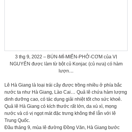
3 thg 9, 2022 – BÚN-MÌ-MIẾN-PHỞ-CƠM của VỊ
NGUYÊN được làm từ bột củ Konjac (củ nưa) có hàm
lượn…
Lê Hà Giang là loại trái cây được trồng nhiều ở phía bắc
nước ta như Hà Giang, Lào Cai… Quả lê chứa hàm lượng
dinh dưỡng cao, có tác dụng giải nhiệt tốt cho sức khoẻ.
Quả lê Hà Giang có kích thước rất lớn, da xù xì, mọng
nước và có vị ngọt mát đặc trưng không thể lẫn với lê
Trung Quốc.
Đầu tháng 9, mùa lê đường Đồng Văn, Hà Giang bước