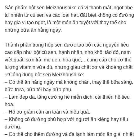
Sản phẩm bột sen Meizhoushike có vị thanh mát, ngọt nhẹ
tự nhiên từ củ sen và các loại hạt, đặt biệt không có đường
hay gia vị tạo ngọt, là một món ăn tuyệt với thay thế cho
những bữa ăn hằng ngày.
Thành phần trong hộp sen được tạo bởi các nguyên liệu
cao cấp như bột củ sen, hạnh nhân, nho khô, táo đỏ, nam
việt quất, sơn trà, me đen, hoa quế,…cung cấp cho cơ thể
lượng vitamin vừa đủ, nhưng giàu chất xơ và khoáng chất
✅Công dụng bột sen Meizhoushike:
– Có thể ăn hằng ngày mà không chán, thay thế bữa sáng,
bữa trưa, bữa tối hay bữa phụ.
– Làm đẹp da, tăng cường hệ miễn dịch, cải thiện hệ tiêu
hóa.
– Hỗ trợ giảm cân an toàn và hiệu quả.
– Không có đường phù hợp với người ăn kiêng hay tiểu
đường.
– Có thể cho thêm đường và đá lạnh làm món ăn giải nhiệt