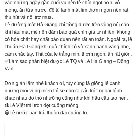
vào những ngày gần cuối vụ nên lê chín ngọt hơn, vỏ
mỏng, ăn tứa nước, để tủ lạnh mát lịm thơm ngon nên rất
thu hút và nội trợ mua.
Lê đường mật Hà Giang chỉ trồng được trên vùng núi cao
khí hậu mát mẻ nên đảm bảo quả chín già tự nhiên, không
có hóa chất hay chất bảo quản nên rất an toàn. Ngoài ra, lê
chuẩn Hà Giang khi quả chính có vỏ xanh hanh vàng nhẹ,
cầm chắc tay. Thịt của lê trắng mịn, thơm ngon, ăn rất giòn.
✅Làm sao phân biệt được Lê TQ và Lê Hà Giang – Đồng
Văn.
Đơn giản lắm nhé khách ơi, tuy cùng là giống lê xanh
nhưng mỗi vùng miền thì sẽ cho ra cấu trúc ngoại hình
khác nhau do thổ nhưỡng cũng như khí hậu cấu tạo nên.
🔴Lê Việt trái tròn dẹt cuống mỏng,
🔵Lê nước bạn trái thuôn dài cuống to..