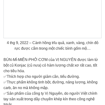
4 thg 9, 2022 – Cành hồng trĩu quả, xanh, vàng, chín đỏ
rực được cắm trong một chiếc bình gốm mộ…
BÚN-MÌ-MIẾN-PHỞ-CƠM của VỊ NGUYÊN được làm từ
bột củ Konjac (củ nưa) có hàm lượng chất xơ rất cao, tốt
cho tiêu hóa.
✅Thích hợp cho người giảm cân, tiểu đường.
✅Thực phẩm không tinh bột, đường, năng lượng, không
carb, ăn no mà không mập.
✅Sản phẩm của công ty Vị Nguyên, do người Việt chính
tay sản xuất trong dây chuyền khép kín theo công nghệ
Nhật.