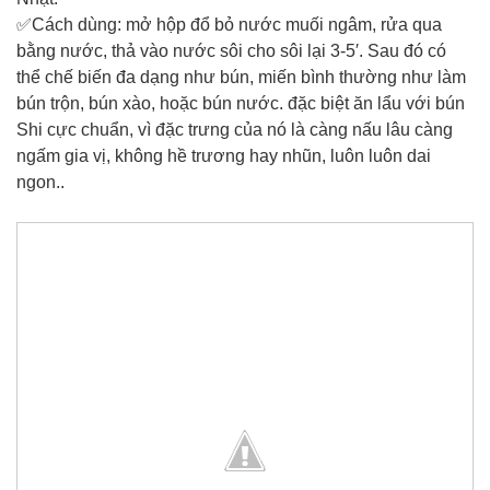
✅Cách dùng: mở hộp đổ bỏ nước muối ngâm, rửa qua
bằng nước, thả vào nước sôi cho sôi lại 3-5′. Sau đó có
thể chế biến đa dạng như bún, miến bình thường như làm
bún trộn, bún xào, hoặc bún nước. đặc biệt ăn lẩu với bún
Shi cực chuẩn, vì đặc trưng của nó là càng nấu lâu càng
ngấm gia vị, không hề trương hay nhũn, luôn luôn dai
ngon..