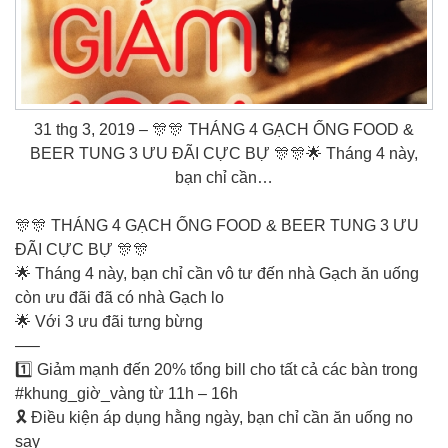
31 thg 3, 2019 – ️🎊️🎊 THÁNG 4 GẠCH ỐNG FOOD &
BEER TUNG 3 ƯU ĐÃI CỰC BỰ ️🎊️🎊🌟 Tháng 4 này,
bạn chỉ cần…
️🎊️🎊 THÁNG 4 GẠCH ỐNG FOOD & BEER TUNG 3 ƯU
ĐÃI CỰC BỰ ️🎊️🎊
🌟 Tháng 4 này, bạn chỉ cần vô tư đến nhà Gạch ăn uống
còn ưu đãi đã có nhà Gạch lo
🌟 Với 3 ưu đãi tưng bừng
—–
1️⃣ Giảm mạnh đến 20% tổng bill cho tất cả các bàn trong
#khung_giờ_vàng từ 11h – 16h
🎗️ Điều kiện áp dụng hằng ngày, bạn chỉ cần ăn uống no
say