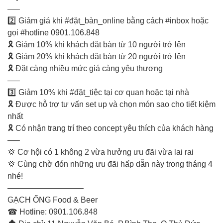
—–
2️⃣ Giảm giá khi #đặt_bàn_online bằng cách #inbox hoặc
gọi #hotline 0901.106.848
🎗️ Giảm 10% khi khách đặt bàn từ 10 người trở lên
🎗️ Giảm 20% khi khách đặt bàn từ 20 người trở lên
🎗️ Đặt càng nhiều mức giá càng yêu thương
—–
3️⃣ Giảm 10% khi #đặt_tiệc tại cơ quan hoặc tại nhà
🎗️ Được hỗ trợ tư vấn set up và chọn món sao cho tiết kiệm
nhất
🎗️ Có nhận trang trí theo concept yêu thích của khách hàng
—–
💢 Cơ hội có 1 không 2 vừa hưởng ưu đãi vừa lai rai
💢 Cùng chờ đón những ưu đãi hấp dẫn này trong tháng 4
nhé!
—————————–
GẠCH ỐNG Food & Beer
☎ Hotline: 0901.106.848