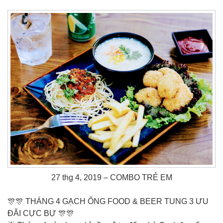
27 thg 4, 2019 – COMBO TRẺ EM
️🎊️🎊 THÁNG 4 GẠCH ỐNG FOOD & BEER TUNG 3 ƯU
ĐÃI CỰC BỰ ️🎊️🎊