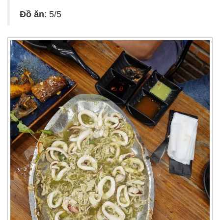
Đồ ăn
: 5/5