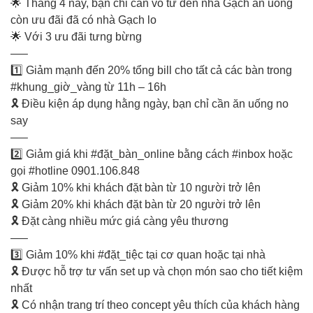
🌟 Tháng 4 này, bạn chỉ cần vô tư đến nhà Gạch ăn uống
còn ưu đãi đã có nhà Gạch lo
🌟 Với 3 ưu đãi tưng bừng
—–
1️⃣ Giảm mạnh đến 20% tổng bill cho tất cả các bàn trong
#khung_giờ_vàng từ 11h – 16h
🎗️ Điều kiện áp dụng hằng ngày, bạn chỉ cần ăn uống no
say
—–
2️⃣ Giảm giá khi #đặt_bàn_online bằng cách #inbox hoặc
gọi #hotline 0901.106.848
🎗️ Giảm 10% khi khách đặt bàn từ 10 người trở lên
🎗️ Giảm 20% khi khách đặt bàn từ 20 người trở lên
🎗️ Đặt càng nhiều mức giá càng yêu thương
—–
3️⃣ Giảm 10% khi #đặt_tiệc tại cơ quan hoặc tại nhà
🎗️ Được hỗ trợ tư vấn set up và chọn món sao cho tiết kiệm
nhất
🎗️ Có nhận trang trí theo concept yêu thích của khách hàng