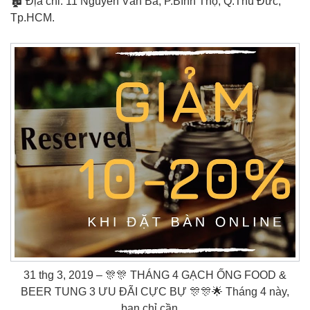
🏚 Địa chỉ: 11 Nguyễn Văn Bá, P.Bình Thọ, Q.Thủ Đức,
Tp.HCM.
31 thg 3, 2019 – ️🎊️🎊 THÁNG 4 GẠCH ỐNG FOOD &
BEER TUNG 3 ƯU ĐÃI CỰC BỰ ️🎊️🎊🌟 Tháng 4 này,
bạn chỉ cần…