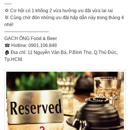
—–
💢 Cơ hội có 1 không 2 vừa hưởng ưu đãi vừa lai rai
💢 Cùng chờ đón những ưu đãi hấp dẫn này trong tháng 4
nhé!
—————————–
GẠCH ỐNG Food & Beer
☎ Hotline: 0901.106.848
🏚 Địa chỉ: 11 Nguyễn Văn Bá, P.Bình Thọ, Q.Thủ Đức,
Tp.HCM.