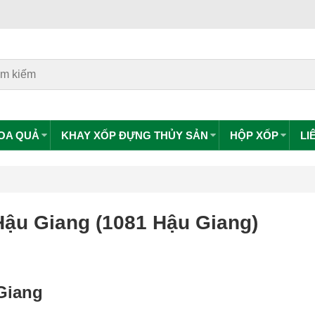
HOA QUẢ
KHAY XỐP ĐỰNG THỦY SẢN
HỘP XỐP
LI
ậu Giang (1081 Hậu Giang)
Giang