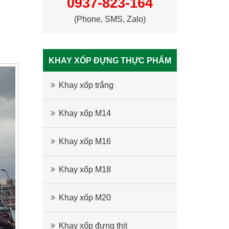
0937-823-164
(Phone, SMS, Zalo)
KHAY XỐP ĐỰNG THỰC PHẨM
Khay xốp trắng
Khay xốp M14
Khay xốp M16
Khay xốp M18
Khay xốp M20
Khay xốp đựng thịt