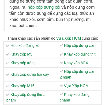
dùng để đựng cơm tấm trong các quán cơm.
Ngoài ra,
hộp xốp đựng xôi
và hộp đựng cơm
tấm còn được dùng để đựng các loại thức ăn
khác như: xôi, cơm tấm, bún thịt nướng, mì
xào, bột chiên.
Tham khảo các sản phẩm do
Vựa Xốp HCM
cung cấp:
✅
Hộp xốp đựng xôi
✅
Hộp xốp đựng cơm
✅
Khay xốp M5
✅
Khay xốp đựng thịt
✅
Khay xốp trắng
✅
Khay xốp M14
✅
Hộp xốp đựng cơm
✅
Khay xốp đựng trái cây
2 ngăn
✅
Khay xốp M16
✅
Vựa Xốp HCM
✅
Khay xốp đựng thực
✅
Khay xốp đựng
phẩm
chanh