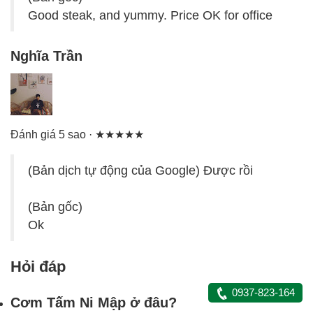
Good steak, and yummy. Price OK for office
Nghĩa Trần
Đánh giá 5 sao · ★★★★★
(Bản dịch tự động của Google) Được rồi
(Bản gốc)
Ok
Hỏi đáp
0937-823-164
Cơm Tấm Ni Mập ở đâu?