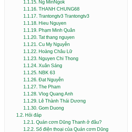
1.1.15.
Ng MinNgok
1.1.16.
THANH CHUNG68
1.1.17.
Trantongtv3 Trantongtv3
1.1.18.
Hieu Nguyen
1.1.19.
Phạm Minh Quân
1.1.20.
Tat thang nguyen
1.1.21.
Cu My Nguyễn
1.1.22.
Hoàng Châu Lữ
1.1.23.
Nguyen Chi Thong
1.1.24.
Xuân Sáng
1.1.25.
NBK 63
1.1.26.
Đạt Nguyễn
1.1.27.
The Pham
1.1.28.
Vlog Quang Anh
1.1.29.
Lê Thành Thái Dương
1.1.30.
Gom Duong
1.2.
Hỏi đáp
1.2.1.
Quán cơm Dũng Thanh ở đâu?
1.2.2.
Số điện thoại của Quán cơm Dũng