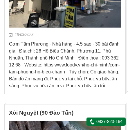
18/03/2023
Cơm Tấm Phương · Nhà hàng · 4.5 sao · 30 bài đánh
giá · Địa chỉ: 26 Hồ Biểu Chánh, Phường 11, Phú
Nhuận, Thành phố Hồ Chí Minh · Điện thoại: 093 362
12 68 · Website: https:www.foody.vn/ho-chi-minh/com-
tam-phuong-ho-bieu-chanh · Tùy chọn: Có giao hàng.
Bán đồ ăn mang đi. Phục vụ tại chỗ. Phục vụ bữa ăn
sáng. Phục vụ bữa ăn trưa. Phục vụ bữa ăn tối. …
Xôi Nguyệt (90 Đào Tấn)
0937-823-164