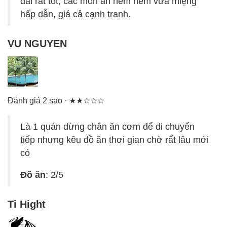
dài rất tốt, các món ăn nêm nếm vừa miệng
hấp dẫn, giá cả cạnh tranh.
VU NGUYEN
Đánh giá 2 sao · ★★☆☆☆
Là 1 quán dừng chân ăn cơm để di chuyển
tiếp nhưng kêu đồ ăn thơi gian chờ rất lâu mới
có
Đồ ăn
: 2/5
Ti Hight