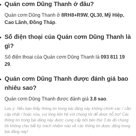
Quán cơm Dũng Thanh ở đâu?
Quán cơm Dũng Thanh ở
8RH8+R9W, QL30, Mỹ Hiệp,
Cao Lãnh, Đồng Tháp
.
Số điện thoại của Quán cơm Dũng Thanh là
gì?
Số điện thoại của Quán cơm Dũng Thanh là
093 811 19
29
.
Quán cơm Dũng Thanh được đánh giá bao
nhiêu sao?
Quán cơm Dũng Thanh được đánh giá
3.8 sao
.
Lưu ý: Nếu bạn thấy thông tin trong bài đăng này không chính xác / cần
cập nhật / hoặc xóa, vui lòng liên hệ với chúng tôi để được hỗ trợ! Các
thông tin trong bài đăng này được cung cấp bởi bên thứ 3 do đó chúng
tôi không chịu bất kỳ trách nhiệm nào về các thông tin được đăng trong
bài đăng này!