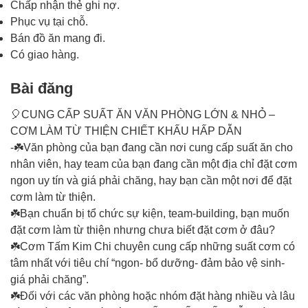
Chấp nhận thẻ ghi nợ.
Phục vụ tại chỗ.
Bán đồ ăn mang đi.
Có giao hàng.
Bài đăng
🎈CUNG CẤP SUẤT ĂN VĂN PHÒNG LỚN & NHỎ –
CƠM LÀM TỪ THIỆN CHIẾT KHẤU HẤP DẪN
-☘️Văn phòng của bạn đang cần nơi cung cấp suất ăn cho
nhân viên, hay team của bạn đang cần một địa chỉ đặt cơm
ngon uy tín và giá phải chăng, hay bạn cần một nơi để đặt
cơm làm từ thiện.
☘️Bạn chuẩn bị tổ chức sự kiện, team-building, bạn muốn
đặt cơm làm từ thiện nhưng chưa biết đặt cơm ở đâu?
☘️Cơm Tấm Kim Chi chuyên cung cấp những suất cơm có
tâm nhất với tiêu chí “ngon- bổ dưỡng- đảm bảo vệ sinh-
giá phải chăng”.
☘️Đối với các văn phòng hoặc nhóm đặt hàng nhiều và lâu