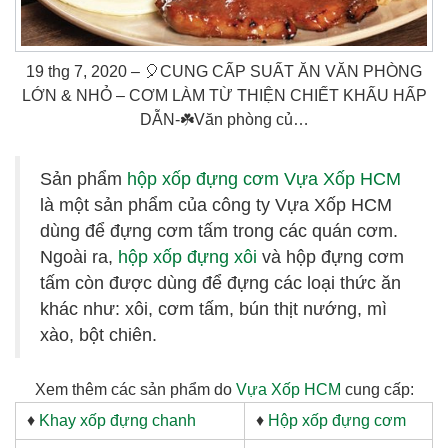
19 thg 7, 2020 – 🎈CUNG CẤP SUẤT ĂN VĂN PHÒNG
LỚN & NHỎ – CƠM LÀM TỪ THIỆN CHIẾT KHẤU HẤP
DẪN-☘️Văn phòng củ…
Sản phẩm
hộp xốp đựng cơm Vựa Xốp HCM
là một sản phẩm của công ty Vựa Xốp HCM
dùng để đựng cơm tấm trong các quán cơm.
Ngoài ra,
hộp xốp đựng xôi
và hộp đựng cơm
tấm còn được dùng để đựng các loại thức ăn
khác như: xôi, cơm tấm, bún thịt nướng, mì
xào, bột chiên.
Xem thêm các sản phẩm do
Vựa Xốp HCM
cung cấp:
♦
Khay xốp đựng chanh
♦
Hộp xốp đựng cơm