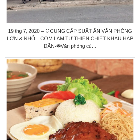
19 thg 7, 2020 – 🎈CUNG CẤP SUẤT ĂN VĂN PHÒNG
LỚN & NHỎ – CƠM LÀM TỪ THIỆN CHIẾT KHẤU HẤP
DẪN-☘️Văn phòng củ…