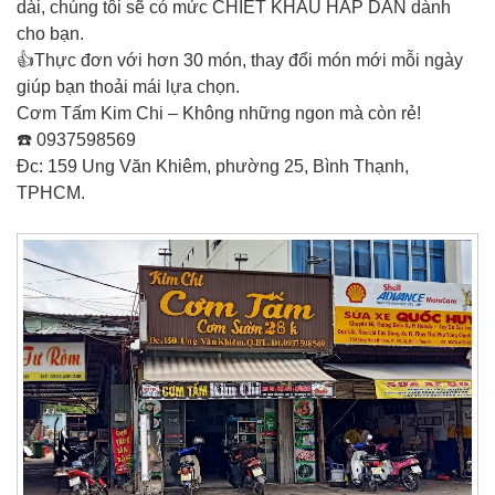
dài, chúng tôi sẽ có mức CHIẾT KHẤU HẤP DẪN dành
cho bạn.
👍Thực đơn với hơn 30 món, thay đổi món mới mỗi ngày
giúp bạn thoải mái lựa chọn.
Cơm Tấm Kim Chi – Không những ngon mà còn rẻ!
☎️ 0937598569
Đc: 159 Ung Văn Khiêm, phường 25, Bình Thạnh,
TPHCM.