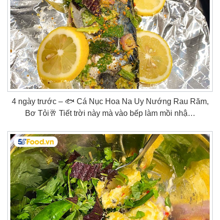
4 ngày trước – 🐟 Cá Nục Hoa Na Uy Nướng Rau Răm,
Bơ Tỏi🥂 Tiết trời này mà vào bếp làm mồi nhậ…