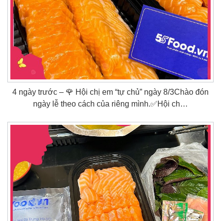
4 ngày trước – 🌹 Hội chị em “tự chủ” ngày 8/3Chào đón
ngày lễ theo cách của riêng mình.✅Hội ch…