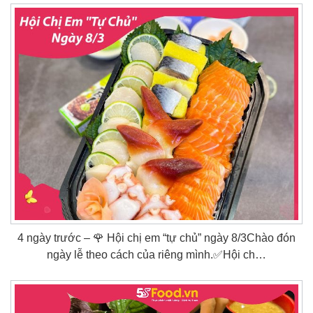
4 ngày trước – 🌹 Hội chị em “tự chủ” ngày 8/3Chào đón
ngày lễ theo cách của riêng mình.✅Hội ch…