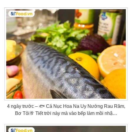
4 ngày trước – 🐟 Cá Nục Hoa Na Uy Nướng Rau Răm,
Bơ Tỏi🥂 Tiết trời này mà vào bếp làm mồi nhậ…