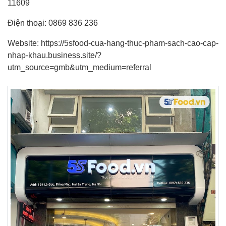
11609
Điện thoại: 0869 836 236
Website: https://5sfood-cua-hang-thuc-pham-sach-cao-cap-
nhap-khau.business.site/?
utm_source=gmb&utm_medium=referral