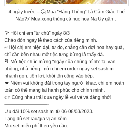
4 ngày trước – 🤔 Mua “Hàng Thùng” Là Cảm Giác Thế
Nào?⚡ Mua xong thùng cá nục hoa Na Uy gần…
🌹 Hội chị em “tự chủ” ngày 8/3
Chào đón ngày lễ theo cách của riêng mình.
✅Hội chị em hiện đại, tự do, chẳng cần đợi hoa hay quà,
chỉ cần bên nhau mở tiệc tưng bừng là thấy đã.
🥂 Mở tiệc chúc mừng “ngày của chúng mình” tại văn
phòng, nhà riêng, mời chị em order ngay set sashimi
nhanh gọn, tiện lợi, khỏi tốn công vào bếp.
💋 Niềm vui không đặt trong tay người khác, chị em hoàn
toàn có thể mang lại hạnh phúc cho chính mình.
👉 Cùng nhau trải qua ngày lễ vui vẻ và đáng nhớ!
—————————-
Ưu đãi 10% set sashimi từ 06-08/03/2023.
Tặng đủ set rau/gia vị ăn kèm.
Mix set miễn phí theo yêu cầu.
—————————-