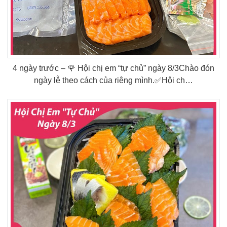
4 ngày trước – 🌹 Hội chị em “tự chủ” ngày 8/3Chào đón
ngày lễ theo cách của riêng mình.✅Hội ch…