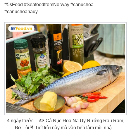
#5sFood #SeafoodfromNorway #canuchoa
#canuchoanauy.
4 ngày trước – 🐟 Cá Nục Hoa Na Uy Nướng Rau Răm,
Bơ Tỏi🥂 Tiết trời này mà vào bếp làm mồi nhậ…