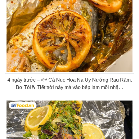
4 ngày trước – 🐟 Cá Nục Hoa Na Uy Nướng Rau Răm,
Bơ Tỏi🥂 Tiết trời này mà vào bếp làm mồi nhậ…