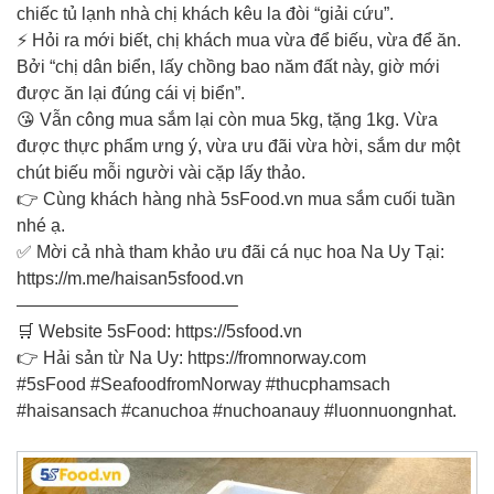
chiếc tủ lạnh nhà chị khách kêu la đòi “giải cứu”.
⚡ Hỏi ra mới biết, chị khách mua vừa để biếu, vừa để ăn.
Bởi “chị dân biển, lấy chồng bao năm đất này, giờ mới
được ăn lại đúng cái vị biển”.
😘 Vẫn công mua sắm lại còn mua 5kg, tặng 1kg. Vừa
được thực phẩm ưng ý, vừa ưu đãi vừa hời, sắm dư một
chút biếu mỗi người vài cặp lấy thảo.
👉 Cùng khách hàng nhà 5sFood.vn mua sắm cuối tuần
nhé ạ.
✅ Mời cả nhà tham khảo ưu đãi cá nục hoa Na Uy Tại:
https://m.me/haisan5sfood.vn
————————————–
🛒 Website 5sFood: https://5sfood.vn
👉 Hải sản từ Na Uy: https://fromnorway.com
#5sFood #SeafoodfromNorway #thucphamsach
#haisansach #canuchoa #nuchoanauy #luonnuongnhat.