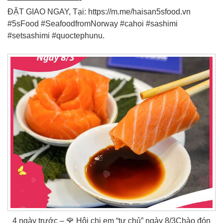
ĐẶT GIAO NGAY, Tại: https://m.me/haisan5sfood.vn
#5sFood #SeafoodfromNorway #cahoi #sashimi
#setsashimi #quoctephunu.
4 ngày trước – 🌹 Hội chị em “tự chủ” ngày 8/3Chào đón