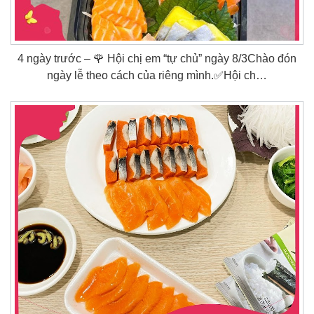
4 ngày trước – 🌹 Hội chị em “tự chủ” ngày 8/3Chào đón
ngày lễ theo cách của riêng mình.✅Hội ch…