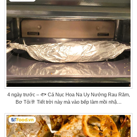
4 ngày trước – 🐟 Cá Nục Hoa Na Uy Nướng Rau Răm,
Bơ Tỏi🥂 Tiết trời này mà vào bếp làm mồi nhậ…