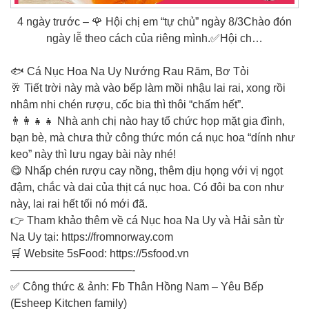
4 ngày trước – 🌹 Hội chị em “tự chủ” ngày 8/3Chào đón
ngày lễ theo cách của riêng mình.✅Hội ch…
🐟 Cá Nục Hoa Na Uy Nướng Rau Răm, Bơ Tỏi
🥂 Tiết trời này mà vào bếp làm mồi nhậu lai rai, xong rồi
nhâm nhi chén rượu, cốc bia thì thôi “chấm hết”.
👨‍👩‍👧‍👧 Nhà anh chị nào hay tổ chức họp mặt gia đình,
bạn bè, mà chưa thử công thức món cá nục hoa “dính như
keo” này thì lưu ngay bài này nhé!
😋 Nhấp chén rượu cay nồng, thêm dịu họng với vị ngọt
đậm, chắc và dai của thịt cá nục hoa. Có đôi ba con như
này, lai rai hết tối nó mới đã.
👉 Tham khảo thêm về cá Nục hoa Na Uy và Hải sản từ
Na Uy tại: https://fromnorway.com
🛒 Website 5sFood: https://5sfood.vn
———————————-
✅ Công thức & ảnh: Fb Thân Hồng Nam – Yêu Bếp
(Esheep Kitchen family)