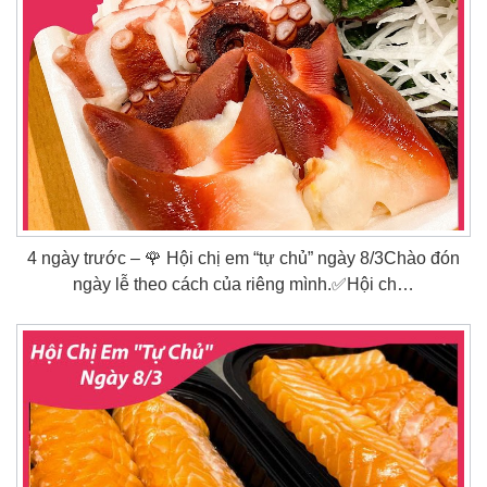
4 ngày trước – 🌹 Hội chị em “tự chủ” ngày 8/3Chào đón
ngày lễ theo cách của riêng mình.✅Hội ch…