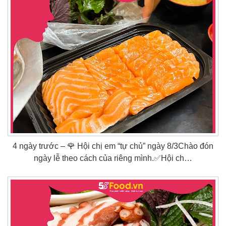
4 ngày trước – 🌹 Hội chị em “tự chủ” ngày 8/3Chào đón
ngày lễ theo cách của riêng mình.✅Hội ch…