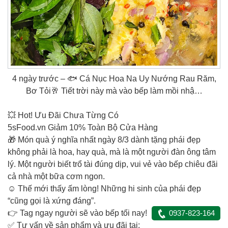
4 ngày trước – 🐟 Cá Nục Hoa Na Uy Nướng Rau Răm,
Bơ Tỏi🥂 Tiết trời này mà vào bếp làm mồi nhậ…
💥 Hot! Ưu Đãi Chưa Từng Có
5sFood.vn Giảm 10% Toàn Bộ Cửa Hàng
🎁 Món quà ý nghĩa nhất ngày 8/3 dành tặng phái đẹp
không phải là hoa, hay quà, mà là một người đàn ông tâm
lý. Một người biết trổ tài đúng dịp, vui vẻ vào bếp chiêu đãi
cả nhà một bữa cơm ngon.
☺️ Thế mới thấy ấm lòng! Những hi sinh của phái đẹp
“cũng gọi là xứng đáng”.
0937-823-164
👉 Tag ngay người sẽ vào bếp tối nay!
✅ Tư vấn về sản phẩm và ưu đãi tại: