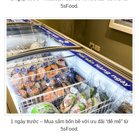
5sFood.
1 ngày trước – Mua sắm bốn bề với ưu đãi “đê mê” từ
5sFood.